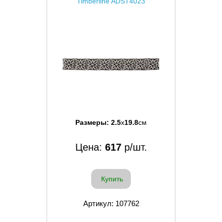
Timberline ADST4023
Размеры:
2.5
x
19.8
см
Цена:
617
р/шт.
Купить
Артикул: 107762