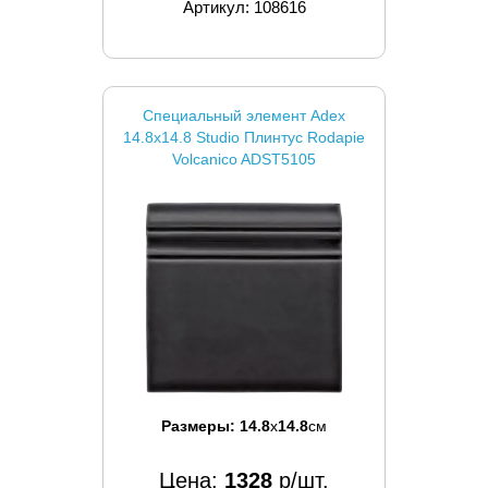
Артикул: 108616
Специальный элемент Adex
14.8x14.8 Studio Плинтус Rodapie
Volcanico ADST5105
Размеры:
14.8
x
14.8
см
Цена:
1328
р/шт.