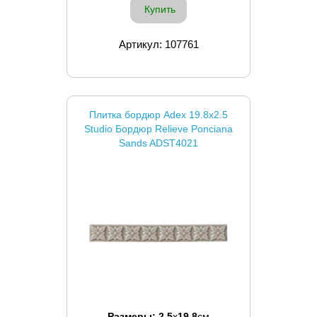
Купить
Артикул: 107761
Плитка бордюр Adex 19.8x2.5
Studio Бордюр Relieve Ponciana
Sands ADST4021
Размеры:
2.5
x
19.8
см