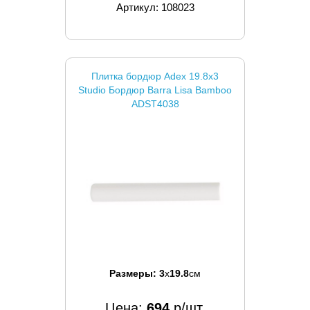
Артикул: 108023
Плитка бордюр Adex 19.8x3
Studio Бордюр Barra Lisa Bamboo
ADST4038
Размеры:
3
x
19.8
см
Цена:
694
р/шт.