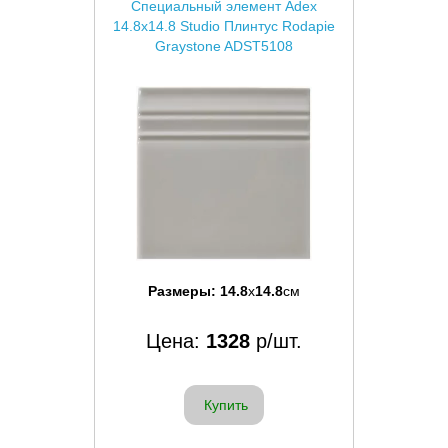
Специальный элемент Adex
14.8x14.8 Studio Плинтус Rodapie
Graystone ADST5108
Размеры:
14.8
x
14.8
см
Цена:
1328
р/шт.
Купить