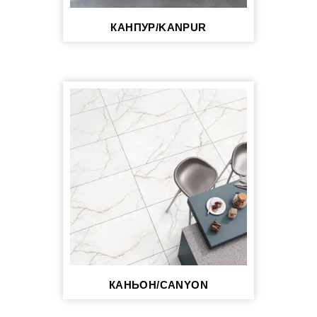
КАНПУР/KANPUR
КАНЬОН/CANYON