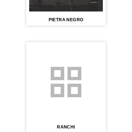
PIETRA NEGRO
grid_view
RANCHI