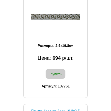
Размеры:
2.5
x
19.8
см
Цена:
694
р/шт.
Купить
Артикул: 107761
Плитка бордюр Adex 19.8x2.5