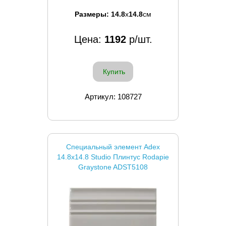
Размеры:
14.8
x
14.8
см
Цена:
1192
р/шт.
Купить
Артикул: 108727
Специальный элемент Adex
14.8x14.8 Studio Плинтус Rodapie
Graystone ADST5108