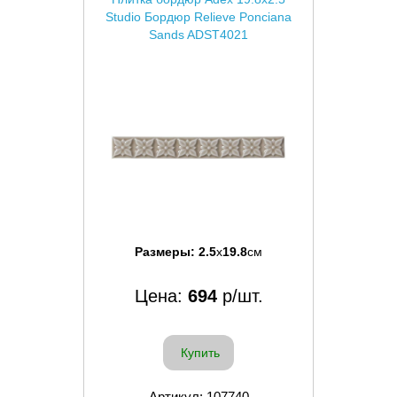
Studio Бордюр Relieve Ponciana
Sands ADST4021
Размеры:
2.5
x
19.8
см
Цена:
694
р/шт.
Купить
Артикул: 107740