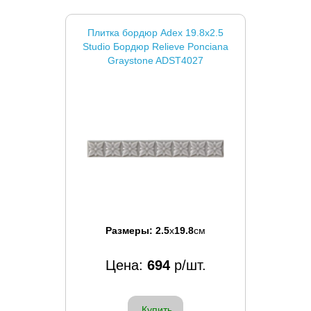
Плитка бордюр Adex 19.8x2.5
Studio Бордюр Relieve Ponciana
Graystone ADST4027
Размеры:
2.5
x
19.8
см
Цена:
694
р/шт.
Купить