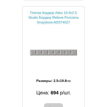
Плитка бордюр Adex 19.8x2.5
Studio Бордюр Relieve Ponciana
Graystone ADST4027
Размеры:
2.5
x
19.8
см
Цена:
694
р/шт.