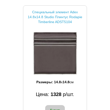
Специальный элемент Adex
14.8x14.8 Studio Плинтус Rodapie
Timberline ADST5104
Размеры:
14.8
x
14.8
см
Цена:
1328
р/шт.
Купить