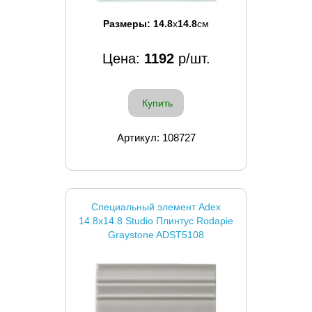
Размеры:
14.8
x
14.8
см
Цена:
1192
р/шт.
Купить
Артикул: 108727
Специальный элемент Adex
14.8x14.8 Studio Плинтус Rodapie
Graystone ADST5108