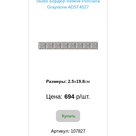
Studio Бордюр Relieve Ponciana
Graystone ADST4027
Размеры:
2.5
x
19.8
см
Цена:
694
р/шт.
Купить
Артикул: 107827