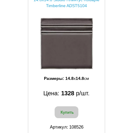
Timberline ADST5104
Размеры:
14.8
x
14.8
см
Цена:
1328
р/шт.
Купить
Артикул: 108526