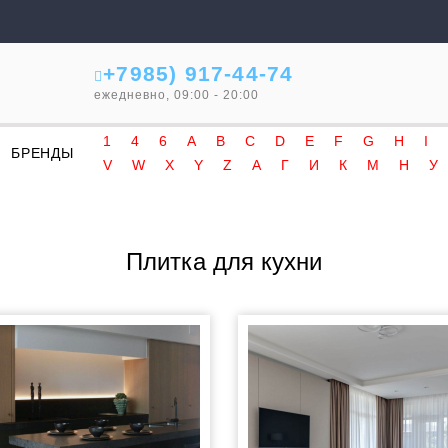
+7985) 917-44-74
ежедневно, 09:00 - 20:00
1
4
6
A
B
C
D
E
F
G
H
I
БРЕНДЫ
V
W
X
Y
Z
А
Г
И
К
М
Н
У
Плитка для кухни