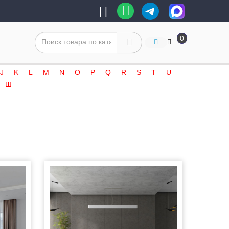
0
J
K
L
M
N
O
P
Q
R
S
T
U
Ш