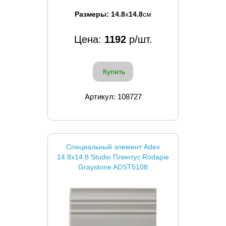
Размеры:
14.8
x
14.8
см
Цена:
1192
р/шт.
Купить
Артикул: 108727
Специальный элемент Adex
14.8x14.8 Studio Плинтус Rodapie
Graystone ADST5108