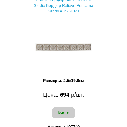
Studio Бордюр Relieve Ponciana
Sands ADST4021
Размеры:
2.5
x
19.8
см
Цена:
694
р/шт.
Купить
Артикул: 107740