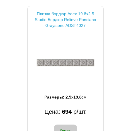
Плитка бордюр Adex 19.8x2.5
Studio Бордюр Relieve Ponciana
Graystone ADST4027
Размеры:
2.5
x
19.8
см
Цена:
694
р/шт.
Купить