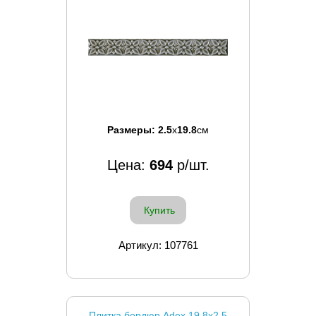
Размеры:
2.5
x
19.8
см
Цена:
694
р/шт.
Купить
Артикул: 107761
Плитка бордюр Adex 19.8x2.5