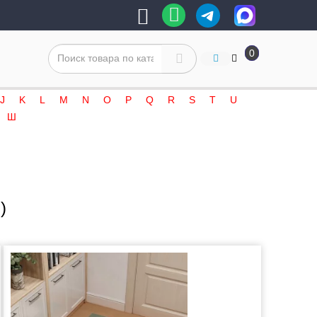
0
J
K
L
M
N
O
P
Q
R
S
T
U
Ш
)