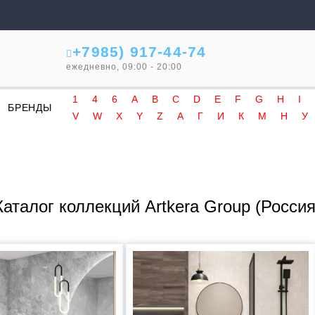
+7985) 917-44-74
ежедневно, 09:00 - 20:00
1
4
6
A
B
C
D
E
F
G
H
I
БРЕНДЫ
V
W
X
Y
Z
А
Г
И
К
М
Н
У
Каталог коллекций Artkera Group (Россия