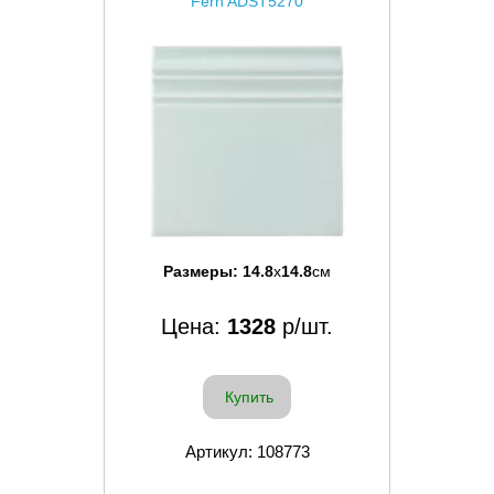
Fern ADST5270
Размеры:
14.8
x
14.8
см
Цена:
1328
р/шт.
Купить
Артикул: 108773