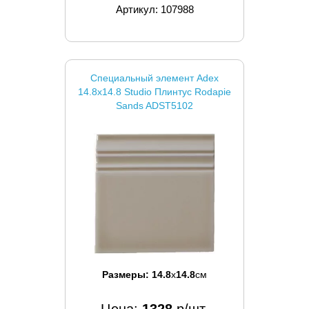
Артикул: 107988
Специальный элемент Adex
14.8x14.8 Studio Плинтус Rodapie
Sands ADST5102
Размеры:
14.8
x
14.8
см
Цена:
1328
р/шт.