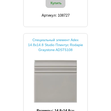
Купить
Артикул: 108727
Специальный элемент Adex
14.8x14.8 Studio Плинтус Rodapie
Graystone ADST5108
Размеры:
14.8
x
14.8
см