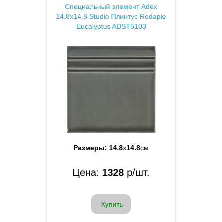
Специальный элемент Adex
14.8x14.8 Studio Плинтус Rodapie
Eucalyptus ADST5103
Размеры:
14.8
x
14.8
см
Цена:
1328
р/шт.
Купить