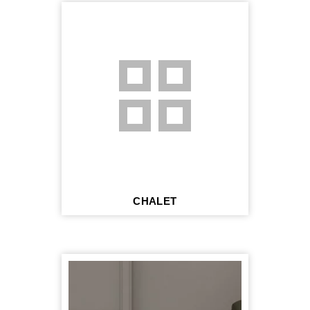
grid_view
CHALET