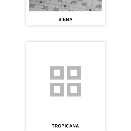
SIENA
grid_view
TROPICANA