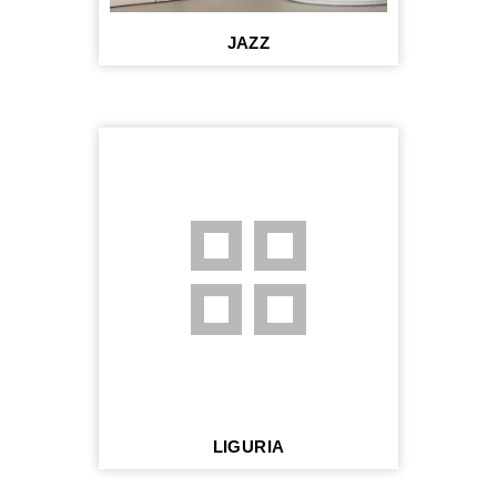
JAZZ
grid_view
LIGURIA