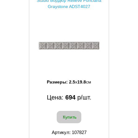
Studio Бордюр Relieve Ponciana
Graystone ADST4027
Размеры:
2.5
x
19.8
см
Цена:
694
р/шт.
Купить
Артикул: 107827