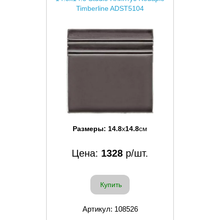
Timberline ADST5104
Размеры:
14.8
x
14.8
см
Цена:
1328
р/шт.
Купить
Артикул: 108526