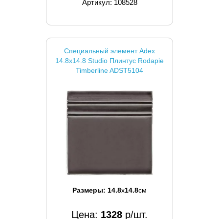
Артикул: 108528
Специальный элемент Adex
14.8x14.8 Studio Плинтус Rodapie
Timberline ADST5104
Размеры:
14.8
x
14.8
см
Цена:
1328
р/шт.