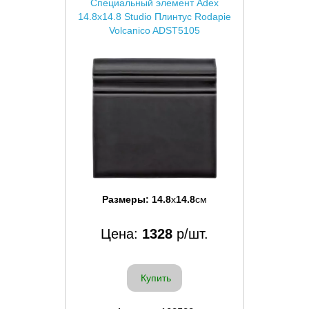
Специальный элемент Adex
14.8x14.8 Studio Плинтус Rodapie
Volcanico ADST5105
Размеры:
14.8
x
14.8
см
Цена:
1328
р/шт.
Купить