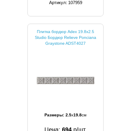
Артикул: 107959
Плитка бордюр Adex 19.8x2.5
Studio Бордюр Relieve Ponciana
Graystone ADST4027
Размеры:
2.5
x
19.8
см
Цена:
694
р/шт.