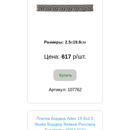
Размеры:
2.5
x
19.8
см
Цена:
617
р/шт.
Купить
Артикул: 107762
Плитка бордюр Adex 19.8x2.5
Studio Бордюр Relieve Ponciana
Eucalyptus ADST4022