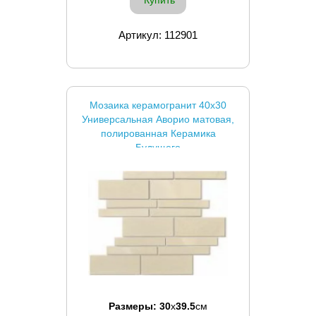
Купить
Артикул: 112901
Мозаика керамогранит 40x30
Универсальная Аворио матовая,
полированная Керамика
Будущего
Размеры:
30
x
39.5
см