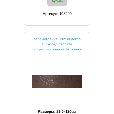
Купить
Артикул: 108440
Керамогранит 120x30 декор
Шоколад лаппато
полуполированная Керамика
Будущего
Размеры:
29.5
x
120
см