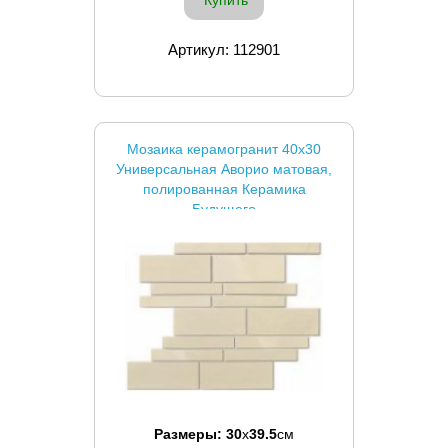
Купить
Артикул: 112901
Мозаика керамогранит 40x30
Универсальная Аворио матовая,
полированная Керамика
Будущего
Размеры:
30
x
39.5
см