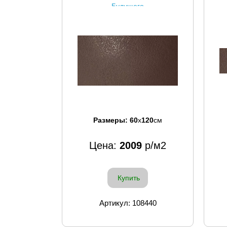
Будущего
Размеры:
60
x
120
см
Цена:
2009
р/м2
Купить
Артикул: 108440