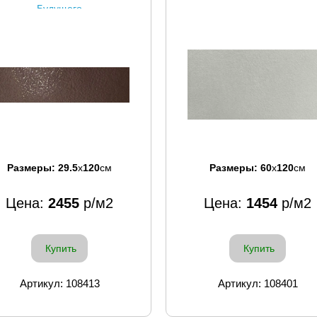
Будущего
Размеры:
29.5
x
120
см
Размеры:
60
x
120
см
Цена:
2455
р/м2
Цена:
1454
р/м2
Купить
Купить
Артикул: 108413
Артикул: 108401