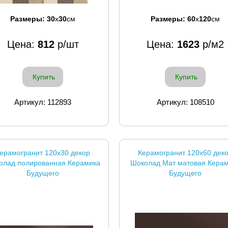
Размеры:
30
x
30
см
Размеры:
60
x
120
см
Цена:
812
р/шт
Цена:
1623
р/м2
Купить
Купить
Артикул: 112893
Артикул: 108510
ерамогранит 120x30 декор
Керамогранит 120x60 дек
олад полированная Керамика
Шоколад Мат матовая Кера
Будущего
Будущего