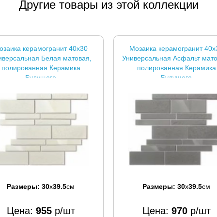
Другие товары из этой коллекции
озаика керамогранит 40x30
Мозаика керамогранит 40x
иверсальная Белая матовая,
Универсальная Асфальт мато
полированная Керамика
полированная Керамика
Будущего
Будущего
Размеры:
30
x
39.5
см
Размеры:
30
x
39.5
см
Цена:
955
р/шт
Цена:
970
р/шт