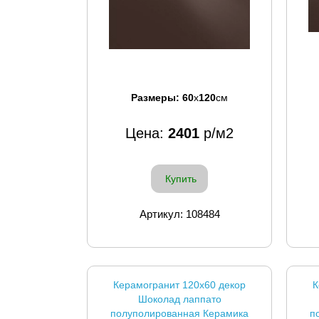
Размеры:
60
x
120
см
Цена:
2401
р/м2
Купить
Артикул: 108484
Керамогранит 120x60 декор
К
Шоколад лаппато
полуполированная Керамика
п