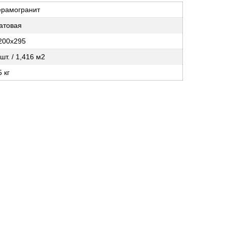
ерамогранит
атовая
200х295
 шт. / 1,416 м2
5 кг