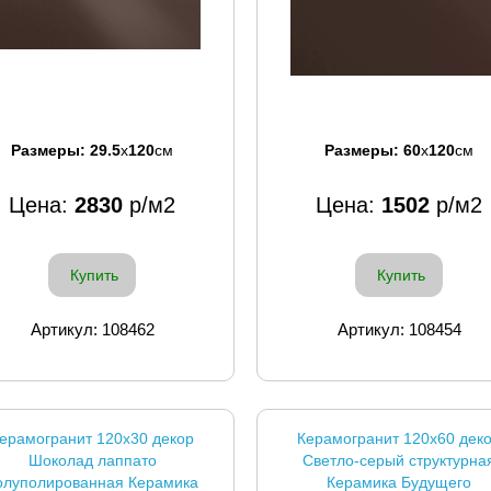
Размеры:
29.5
x
120
см
Размеры:
60
x
120
см
Цена:
2830
р/м2
Цена:
1502
р/м2
Купить
Купить
Артикул: 108462
Артикул: 108454
ерамогранит 120x30 декор
Керамогранит 120x60 дек
Шоколад лаппато
Светло-серый структурна
олуполированная Керамика
Керамика Будущего