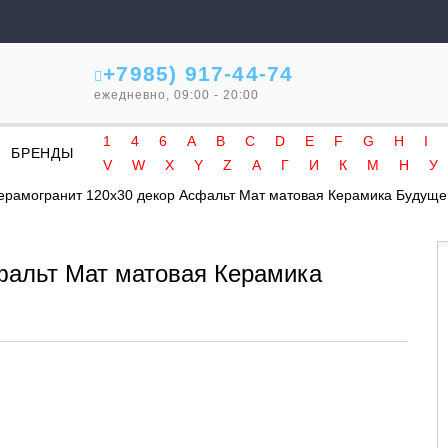
+7985) 917-44-74
ежедневно, 09:00 - 20:00
1
4
6
A
B
C
D
E
F
G
H
I
БРЕНДЫ
V
W
X
Y
Z
А
Г
И
К
М
Н
У
ерамогранит 120x30 декор Асфальт Мат матовая Керамика Будуще
фальт Мат матовая Керамика