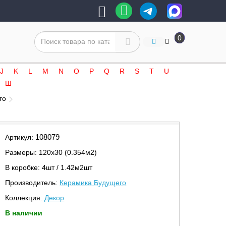
0
J
K
L
M
N
O
P
Q
R
S
T
U
Ш
го
108079
Артикул:
Размеры: 120х30 (0.354м2)
В коробке: 4шт / 1.42м2шт
Производитель:
Керамика Будущего
Коллекция:
Декор
В наличии