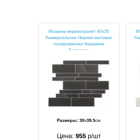
Мозаика керамогранит 40x30
М
Универсальная Черная матовая,
Ун
полированная Керамика
Будущего
Размеры:
30
x
39.5
см
Цена:
955
р/шт