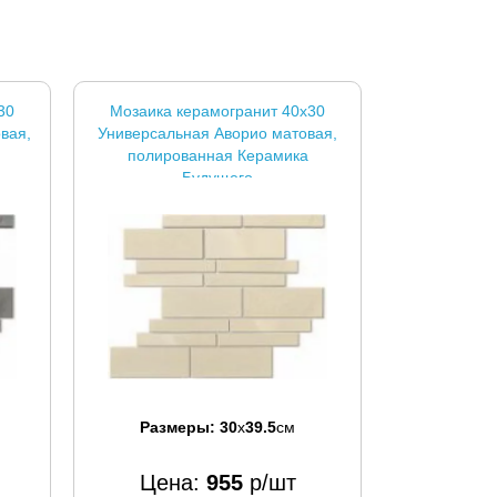
30
Мозаика керамогранит 40x30
вая,
Универсальная Аворио матовая,
полированная Керамика
Будущего
Размеры:
30
x
39.5
см
Цена:
955
р/шт