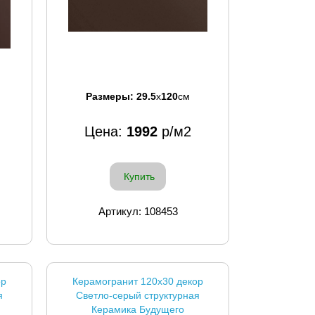
Размеры:
29.5
x
120
см
Цена:
1992
р/м2
Купить
Артикул: 108453
ор
Керамогранит 120x30 декор
я
Светло-серый структурная
Керамика Будущего