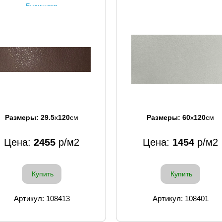
Будущего
Размеры:
29.5
x
120
см
Размеры:
60
x
120
см
Цена:
2455
р/м2
Цена:
1454
р/м2
Купить
Купить
Артикул: 108413
Артикул: 108401