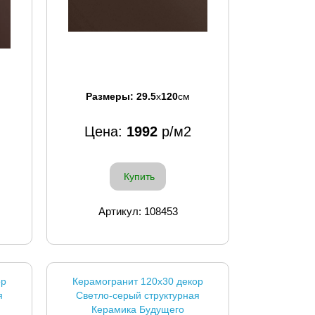
Размеры:
29.5
x
120
см
Цена:
1992
р/м2
Купить
Артикул: 108453
ор
Керамогранит 120x30 декор
я
Светло-серый структурная
Керамика Будущего