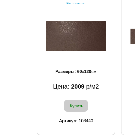
Будущего
Размеры:
60
x
120
см
Цена:
2009
р/м2
Купить
Артикул: 108440