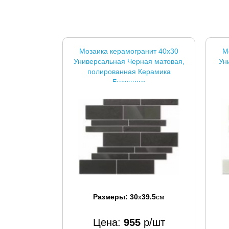
Мозаика керамогранит 40x30
М
Универсальная Черная матовая,
Ун
полированная Керамика
Будущего
Размеры:
30
x
39.5
см
Цена:
955
р/шт