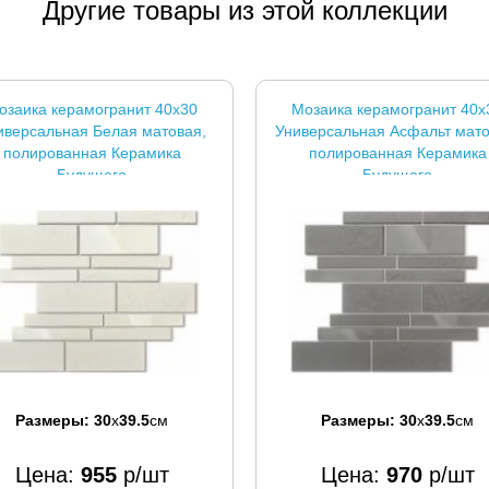
Другие товары из этой коллекции
озаика керамогранит 40x30
Мозаика керамогранит 40x
иверсальная Белая матовая,
Универсальная Асфальт мато
полированная Керамика
полированная Керамика
Будущего
Будущего
Размеры:
30
x
39.5
см
Размеры:
30
x
39.5
см
Цена:
955
р/шт
Цена:
970
р/шт