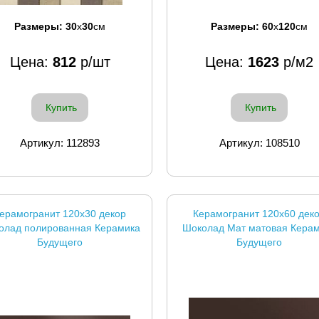
Размеры:
30
x
30
см
Размеры:
60
x
120
см
Цена:
812
р/шт
Цена:
1623
р/м2
Купить
Купить
Артикул: 112893
Артикул: 108510
ерамогранит 120x30 декор
Керамогранит 120x60 дек
олад полированная Керамика
Шоколад Мат матовая Кера
Будущего
Будущего