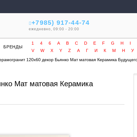
+7985) 917-44-74
ежедневно, 09:00 - 20:00
1
4
6
A
B
C
D
E
F
G
H
I
БРЕНДЫ
V
W
X
Y
Z
А
Г
И
К
М
Н
У
ерамогранит 120x60 декор Бьянко Мат матовая Керамика Будущег
янко Мат матовая Керамика