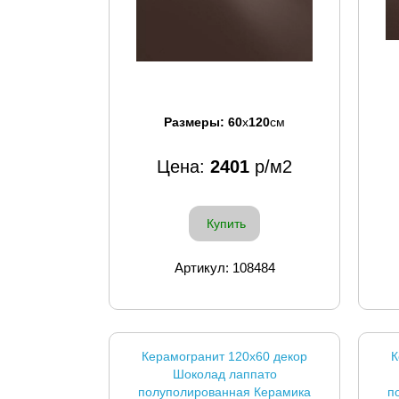
Размеры:
60
x
120
см
Цена:
2401
р/м2
Купить
Артикул: 108484
Керамогранит 120x60 декор
К
Шоколад лаппато
полуполированная Керамика
п