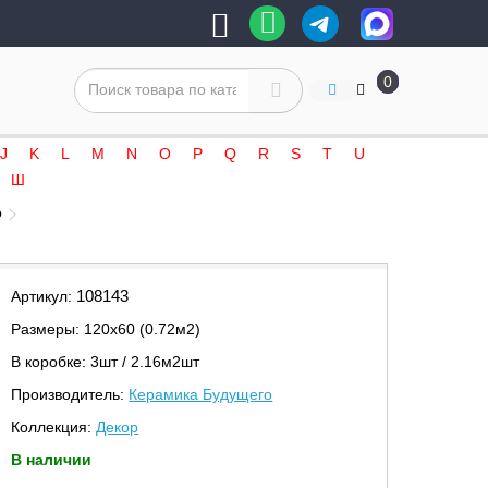
0
J
K
L
M
N
O
P
Q
R
S
T
U
Ш
о
108143
Артикул:
Размеры: 120х60 (0.72м2)
В коробке: 3шт / 2.16м2шт
Производитель:
Керамика Будущего
Коллекция:
Декор
В наличии