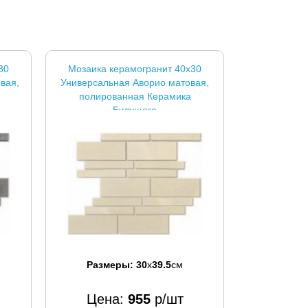
30
Мозаика керамогранит 40x30
вая,
Универсальная Аворио матовая,
полированная Керамика
Будущего
Размеры:
30
x
39.5
см
Цена:
955
р/шт