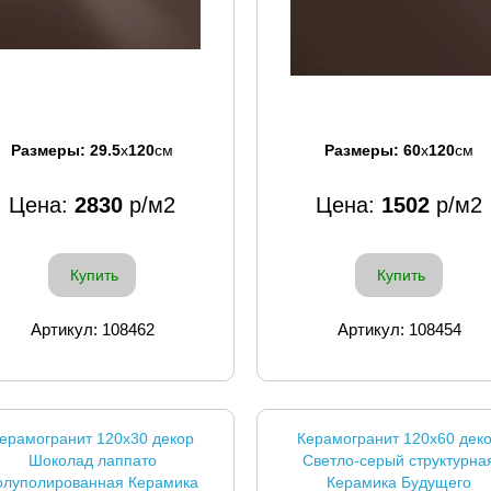
Размеры:
29.5
x
120
см
Размеры:
60
x
120
см
Цена:
2830
р/м2
Цена:
1502
р/м2
Купить
Купить
Артикул: 108462
Артикул: 108454
ерамогранит 120x30 декор
Керамогранит 120x60 дек
Шоколад лаппато
Светло-серый структурна
олуполированная Керамика
Керамика Будущего