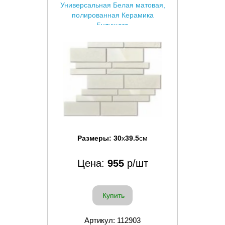
Универсальная Белая матовая,
полированная Керамика
Будущего
Размеры:
30
x
39.5
см
Цена:
955
р/шт
Купить
Артикул: 112903