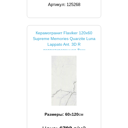
Артикул: 125268
Керамогранит Flaviker 120x60
Supreme Memories Quarzite Luna
Lappato Ant. 3D R
лаппатированная 8мм
Размеры:
60
x
120
см