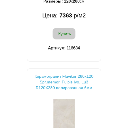
Размеры:
120
x
280
см
Цена:
7363
р/м2
Купить
Артикул: 116684
Керамогранит Flaviker 280x120
Spr.memor. Pulpis Ivo. Lu3
R120X280 полированная 6мм