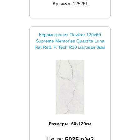
Артикул: 125261
Керамогранит Flaviker 120x60
Supreme Memories Quarzite Luna
Nat Rett. P. Tech R10 матовая 8мм
Размеры:
60
x
120
см
Цена:
5025
р/м2