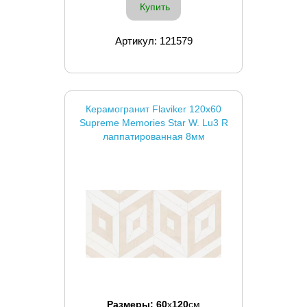
Купить
Артикул: 121579
Керамогранит Flaviker 120x60
Supreme Memories Star W. Lu3 R
лаппатированная 8мм
Размеры:
60
x
120
см