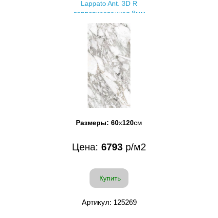
Lappato Ant. 3D R
лаппатированная 8мм
Размеры:
60
x
120
см
Цена:
6793
р/м2
Купить
Артикул: 125269