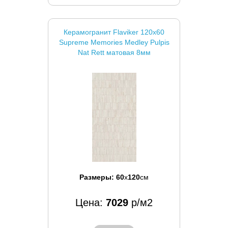
Керамогранит Flaviker 120x60
Supreme Memories Medley Pulpis
Nat Rett матовая 8мм
Размеры:
60
x
120
см
Цена:
7029
р/м2