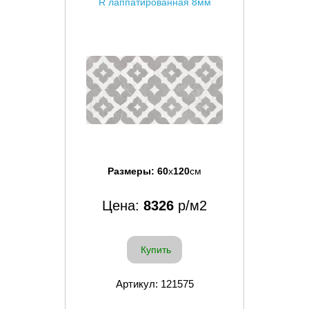
R лаппатированная 8мм
Размеры:
60
x
120
см
Цена:
8326
р/м2
Купить
Артикул: 121575