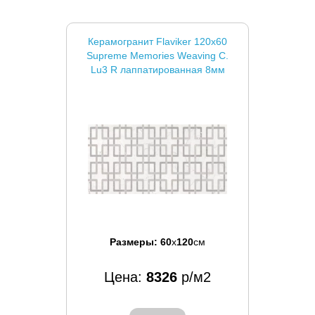
Керамогранит Flaviker 120x60
Supreme Memories Weaving C.
Lu3 R лаппатированная 8мм
Размеры:
60
x
120
см
Цена:
8326
р/м2