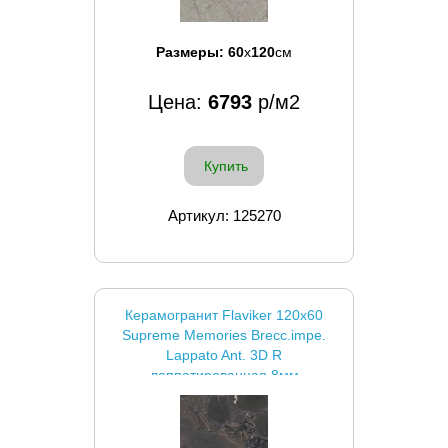
Размеры:
60
x
120
см
Цена:
6793
р/м2
Купить
Артикул: 125270
Керамогранит Flaviker 120x60
Supreme Memories Brecc.impe.
Lappato Ant. 3D R
лаппатированная 8мм