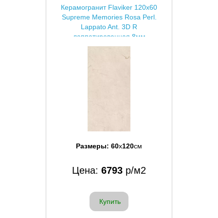
Керамогранит Flaviker 120x60
Supreme Memories Rosa Perl.
Lappato Ant. 3D R
лаппатированная 8мм
Размеры:
60
x
120
см
Цена:
6793
р/м2
Купить