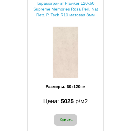
Керамогранит Flaviker 120x60
Supreme Memories Rosa Perl. Nat
Rett. P. Tech R10 матовая 8мм
Размеры:
60
x
120
см
Цена:
5025
р/м2
Купить