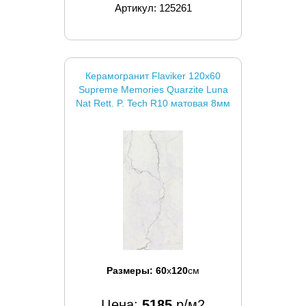
Артикул: 125261
Керамогранит Flaviker 120x60
Supreme Memories Quarzite Luna
Nat Rett. P. Tech R10 матовая 8мм
Размеры:
60
x
120
см
Цена:
5185
р/м2