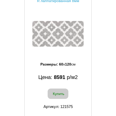
R лаппатированная 8мм
Размеры:
60
x
120
см
Цена:
8591
р/м2
Купить
Артикул: 121575