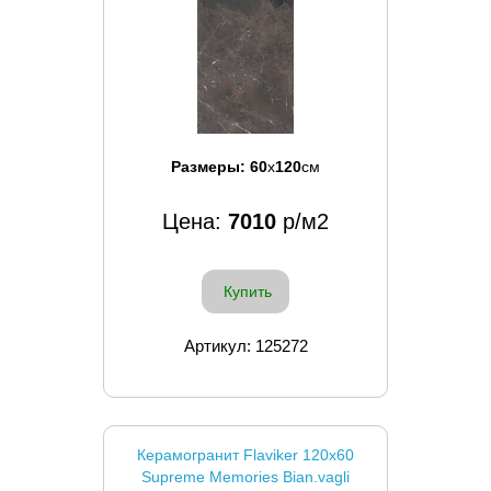
Размеры:
60
x
120
см
Цена:
7010
р/м2
Купить
Артикул: 125272
Керамогранит Flaviker 120x60
Supreme Memories Bian.vagli