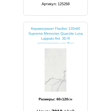
Артикул: 125268
Керамогранит Flaviker 120x60
Supreme Memories Quarzite Luna
Lappato Ant. 3D R
лаппатированная 8мм
Размеры:
60
x
120
см