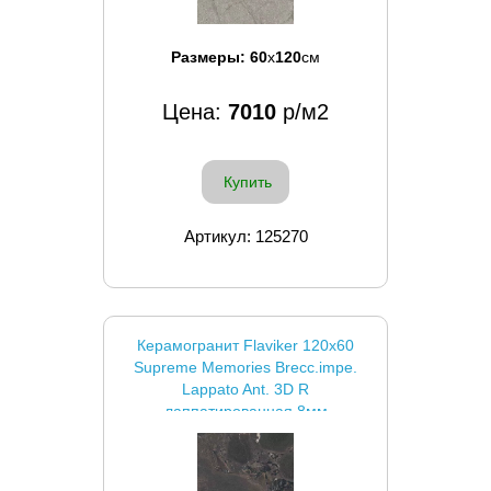
Размеры:
60
x
120
см
Цена:
7010
р/м2
Купить
Артикул: 125270
Керамогранит Flaviker 120x60
Supreme Memories Brecc.impe.
Lappato Ant. 3D R
лаппатированная 8мм