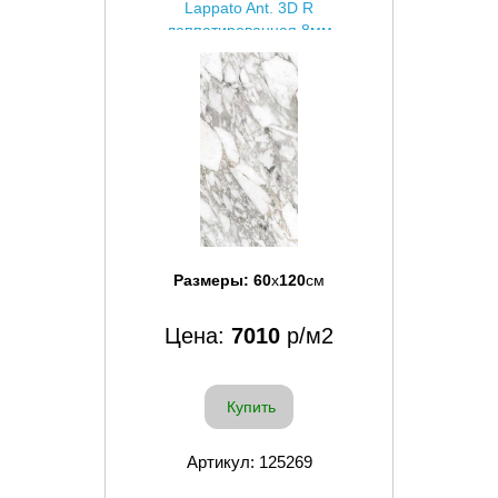
Lappato Ant. 3D R
лаппатированная 8мм
Размеры:
60
x
120
см
Цена:
7010
р/м2
Купить
Артикул: 125269