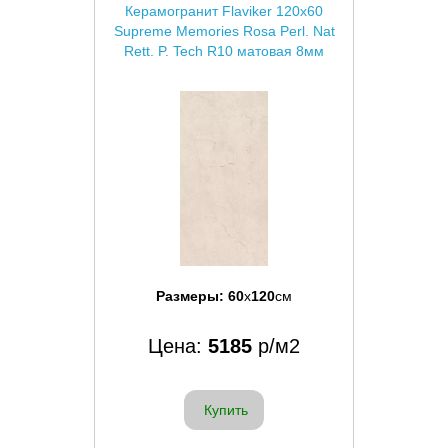
Керамогранит Flaviker 120x60
Supreme Memories Rosa Perl. Nat
Rett. P. Tech R10 матовая 8мм
Размеры:
60
x
120
см
Цена:
5185
р/м2
Купить