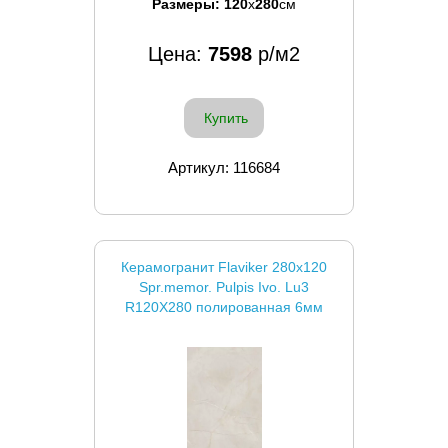
Размеры:
120
x
280
см
Цена:
7598
р/м2
Купить
Артикул: 116684
Керамогранит Flaviker 280x120
Spr.memor. Pulpis Ivo. Lu3
R120X280 полированная 6мм