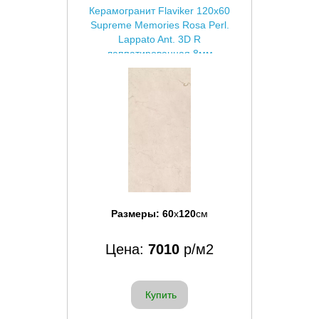
Керамогранит Flaviker 120x60
Supreme Memories Rosa Perl.
Lappato Ant. 3D R
лаппатированная 8мм
Размеры:
60
x
120
см
Цена:
7010
р/м2
Купить