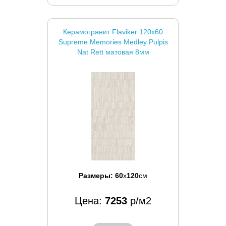
Керамогранит Flaviker 120x60
Supreme Memories Medley Pulpis
Nat Rett матовая 8мм
Размеры:
60
x
120
см
Цена:
7253
р/м2