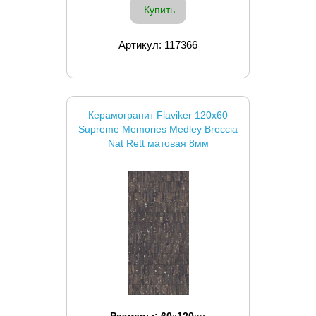
Купить
Артикул: 117366
Керамогранит Flaviker 120x60
Supreme Memories Medley Breccia
Nat Rett матовая 8мм
Размеры:
60
x
120
см