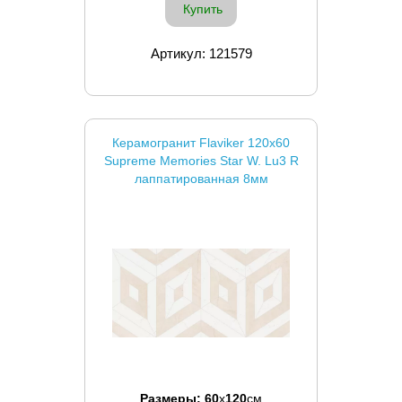
Купить
Артикул: 121579
Керамогранит Flaviker 120x60
Supreme Memories Star W. Lu3 R
лаппатированная 8мм
Размеры:
60
x
120
см