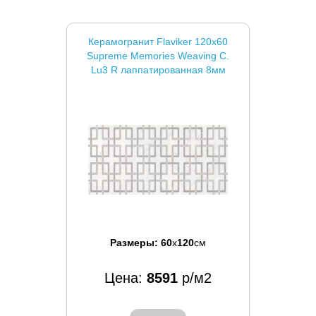
Керамогранит Flaviker 120x60
Supreme Memories Weaving C.
Lu3 R лаппатированная 8мм
Размеры:
60
x
120
см
Цена:
8591
р/м2