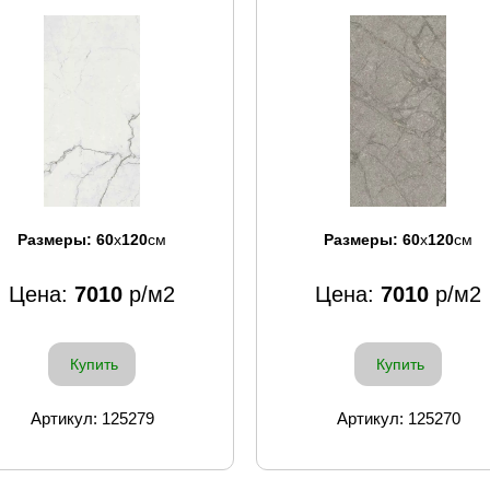
Размеры:
60
x
120
см
Размеры:
60
x
120
см
Цена:
7010
р/м2
Цена:
7010
р/м2
Купить
Купить
Артикул: 125279
Артикул: 125270