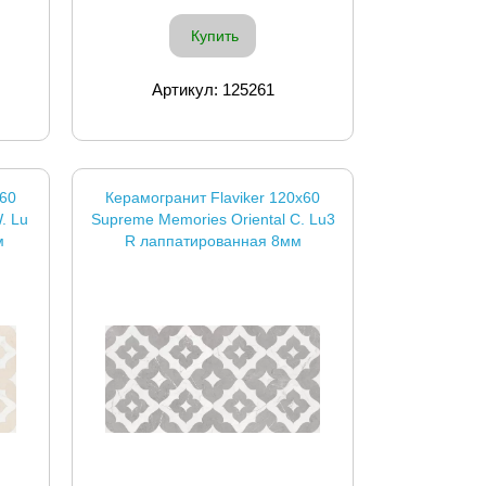
Купить
Артикул: 125261
x60
Керамогранит Flaviker 120x60
. Lu
Supreme Memories Oriental С. Lu3
м
R лаппатированная 8мм