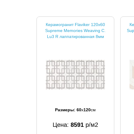
Керамогранит Flaviker 120x60
Ке
Supreme Memories Weaving C.
Sup
Lu3 R лаппатированная 8мм
Размеры:
60
x
120
см
Цена:
8591
р/м2