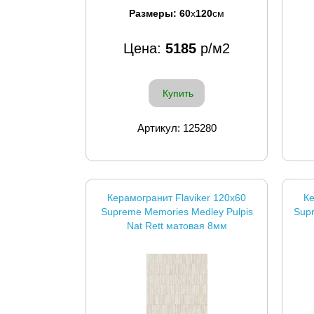
Размеры:
60
x
120
см
Цена:
5185
р/м2
Купить
Артикул: 125280
Керамогранит Flaviker 120x60
Ке
Supreme Memories Medley Pulpis
Sup
Nat Rett матовая 8мм