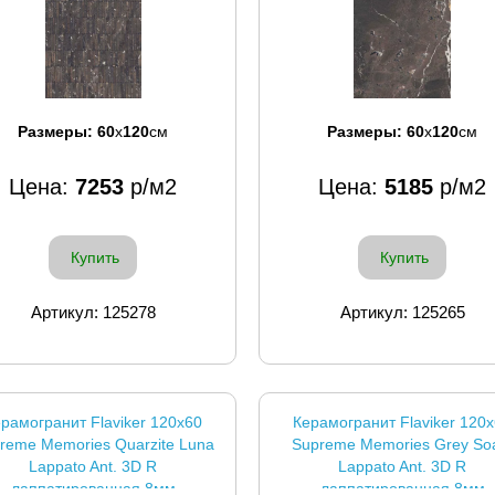
Размеры:
60
x
120
см
Размеры:
60
x
120
см
Цена:
7253
р/м2
Цена:
5185
р/м2
Купить
Купить
Артикул: 125278
Артикул: 125265
рамогранит Flaviker 120x60
Керамогранит Flaviker 120
reme Memories Quarzite Luna
Supreme Memories Grey So
Lappato Ant. 3D R
Lappato Ant. 3D R
лаппатированная 8мм
лаппатированная 8мм