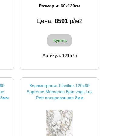
Размеры:
60
x
120
см
Цена:
8591
р/м2
Купить
Артикул: 121575
x60
Керамогранит Flaviker 120x60
pe.
Supreme Memories Bian.vagli Lux
я 8мм
Rett полированная 8мм