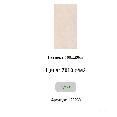
Размеры:
60
x
120
см
Цена:
7010
р/м2
Купить
Артикул: 125268