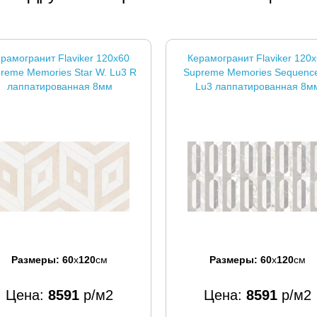
рамогранит Flaviker 120x60
Керамогранит Flaviker 120
reme Memories Star W. Lu3 R
Supreme Memories Sequence
лаппатированная 8мм
Lu3 лаппатированная 8м
Размеры:
60
x
120
см
Размеры:
60
x
120
см
Цена:
8591
р/м2
Цена:
8591
р/м2