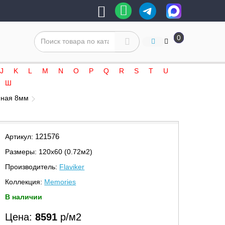
0
J
K
L
M
N
O
P
Q
R
S
T
U
Ш
нная 8мм
121576
Артикул:
Размеры: 120х60 (0.72м2)
Производитель:
Flaviker
Коллекция:
Memories
В наличии
Цена:
8591
р/м2