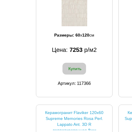
Размеры:
60
x
120
см
Цена:
7253
р/м2
Купить
Артикул: 117366
Керамогранит Flaviker 120x60
Ке
Supreme Memories Rosa Perl.
Sup
Lappato Ant. 3D R
лаппатированная 8мм