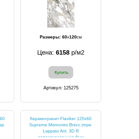
Размеры:
60
x
120
см
Цена:
6158
р/м2
Купить
Артикул: 125275
x60
Керамогранит Flaviker 120x60
ap.
Supreme Memories Brecc.impe.
Lappato Ant. 3D R
лаппатированная 8мм