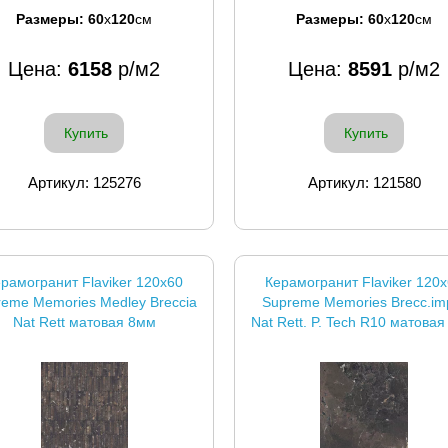
Размеры:
60
x
120
см
Размеры:
60
x
120
см
Цена:
6158
р/м2
Цена:
8591
р/м2
Купить
Купить
Артикул: 125276
Артикул: 121580
рамогранит Flaviker 120x60
Керамогранит Flaviker 120
reme Memories Medley Breccia
Supreme Memories Brecc.im
Nat Rett матовая 8мм
Nat Rett. P. Tech R10 матова