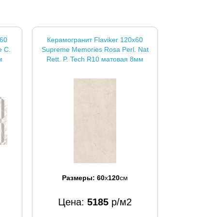
x60
Керамогранит Flaviker 120x60
 C.
Supreme Memories Rosa Perl. Nat
м
Rett. P. Tech R10 матовая 8мм
Размеры:
60
x
120
см
Цена:
5185
р/м2