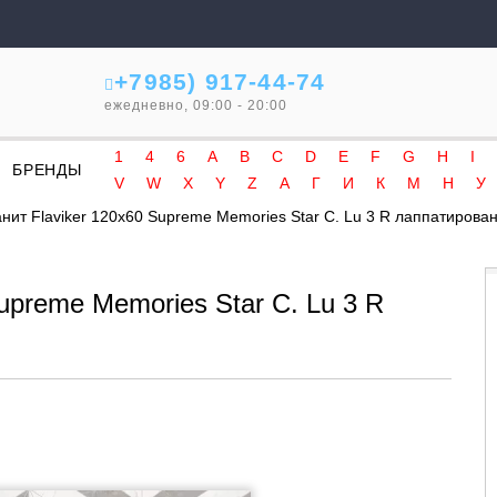
+7985) 917-44-74
ежедневно, 09:00 - 20:00
1
4
6
A
B
C
D
E
F
G
H
I
БРЕНДЫ
V
W
X
Y
Z
А
Г
И
К
М
Н
У
нит Flaviker 120x60 Supreme Memories Star C. Lu 3 R лаппатирова
upreme Memories Star C. Lu 3 R