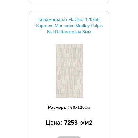
Керамогранит Flaviker 120x60
Supreme Memories Medley Pulpis
Nat Rett матовая 8мм
Размеры:
60
x
120
см
Цена:
7253
р/м2