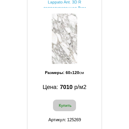
Lappato Ant. 3D R
лаппатированная 8мм
Размеры:
60
x
120
см
Цена:
7010
р/м2
Купить
Артикул: 125269