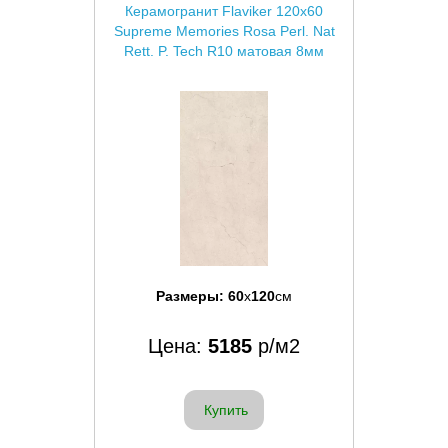
Керамогранит Flaviker 120x60
Supreme Memories Rosa Perl. Nat
Rett. P. Tech R10 матовая 8мм
Размеры:
60
x
120
см
Цена:
5185
р/м2
Купить