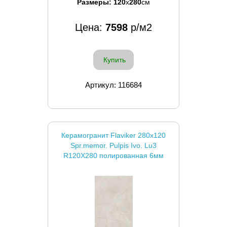
Размеры:
120
x
280
см
Цена:
7598
р/м2
Купить
Артикул: 116684
Керамогранит Flaviker 280x120
Spr.memor. Pulpis Ivo. Lu3
R120X280 полированная 6мм