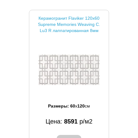
Керамогранит Flaviker 120x60
Supreme Memories Weaving C.
Lu3 R лаппатированная 8мм
Размеры:
60
x
120
см
Цена:
8591
р/м2