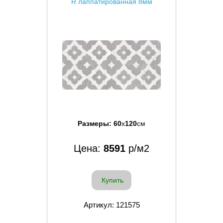
R лаппатированная 8мм
Размеры:
60
x
120
см
Цена:
8591
р/м2
Купить
Артикул: 121575