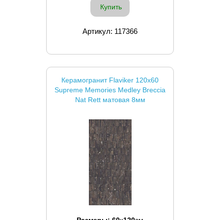
Купить
Артикул: 117366
Керамогранит Flaviker 120x60
Supreme Memories Medley Breccia
Nat Rett матовая 8мм
Размеры:
60
x
120
см