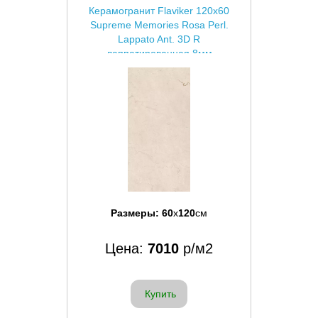
Керамогранит Flaviker 120x60
Supreme Memories Rosa Perl.
Lappato Ant. 3D R
лаппатированная 8мм
Размеры:
60
x
120
см
Цена:
7010
р/м2
Купить