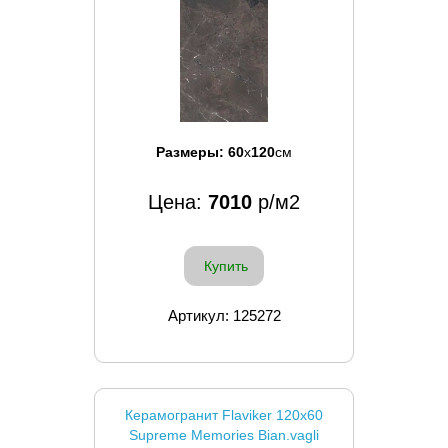
Размеры:
60
x
120
см
Цена:
7010
р/м2
Купить
Артикул: 125272
Керамогранит Flaviker 120x60
Supreme Memories Bian.vagli