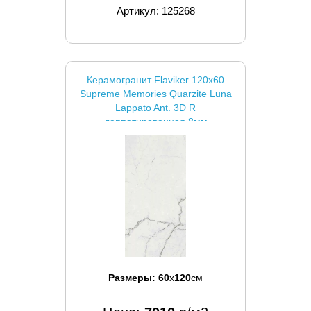
Артикул: 125268
Керамогранит Flaviker 120x60
Supreme Memories Quarzite Luna
Lappato Ant. 3D R
лаппатированная 8мм
Размеры:
60
x
120
см