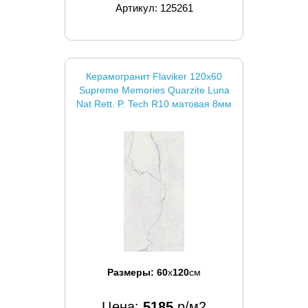
Артикул: 125261
Керамогранит Flaviker 120x60
Supreme Memories Quarzite Luna
Nat Rett. P. Tech R10 матовая 8мм
Размеры:
60
x
120
см
Цена:
5185
р/м2