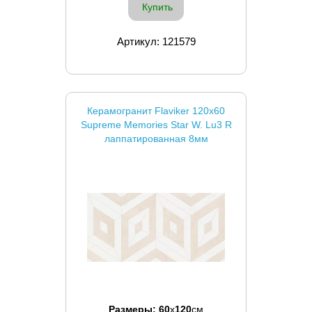
Купить
Артикул: 121579
Керамогранит Flaviker 120x60
Supreme Memories Star W. Lu3 R
лаппатированная 8мм
Размеры:
60
x
120
см