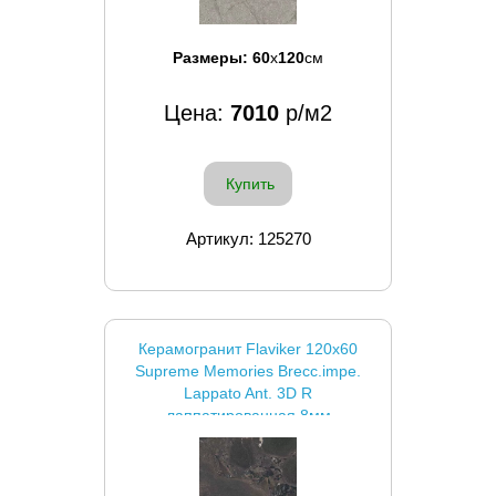
Размеры:
60
x
120
см
Цена:
7010
р/м2
Купить
Артикул: 125270
Керамогранит Flaviker 120x60
Supreme Memories Brecc.impe.
Lappato Ant. 3D R
лаппатированная 8мм