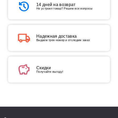
history
14 дней на возврат
Не устроил товар? Решим все вопросы
local_shipping
Надежная доставка
Выдаем трек-номер и отследим заказ
savings
Скидки
Получайте выгоду!