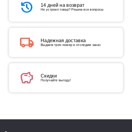
history
14 дней на возврат
Не устроил товар? Решим все вопросы
local_shipping
Надежная доставка
Выдаем трек-номер и отследим заказ
savings
Скидки
Получайте выгоду!