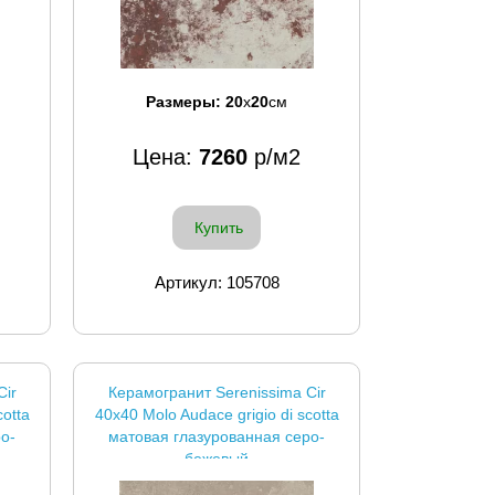
Размеры:
20
x
20
см
Цена:
7260
р/м2
Купить
Артикул: 105708
Cir
Керамогранит Serenissima Cir
cotta
40x40 Molo Audace grigio di scotta
о-
матовая глазурованная серо-
бежевый