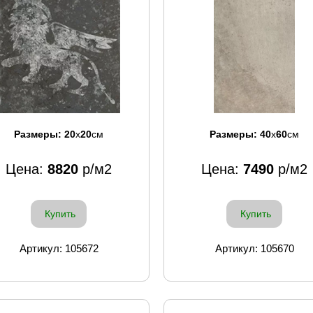
Размеры:
20
x
20
см
Размеры:
40
x
60
см
Цена:
8820
р/м2
Цена:
7490
р/м2
Купить
Купить
Артикул: 105672
Артикул: 105670