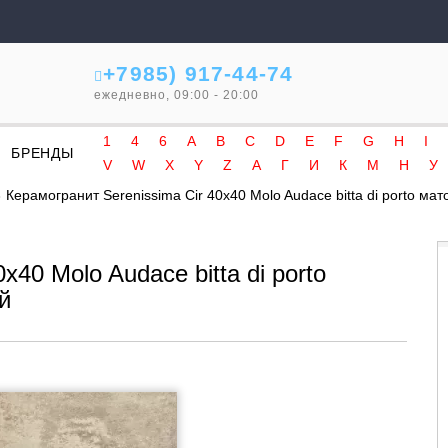
+7985) 917-44-74
ежедневно, 09:00 - 20:00
1
4
6
A
B
C
D
E
F
G
H
I
БРЕНДЫ
V
W
X
Y
Z
А
Г
И
К
М
Н
У
Керамогранит Serenissima Cir 40x40 Molo Audace bitta di porto м
x40 Molo Audace bitta di porto
й