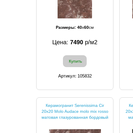
Размеры:
40
x
60
см
Цена:
7490
р/м2
Купить
Артикул: 105832
Керамогранит Serenissima Cir
Ке
20x20 Molo Audace molo mix rosso
20x
матовая глазурованная бордовый
ма