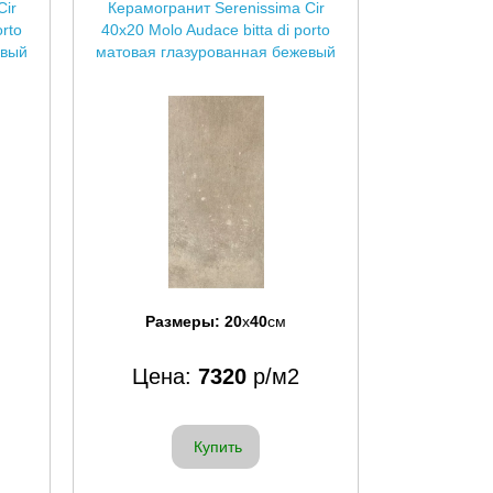
Cir
Керамогранит Serenissima Cir
orto
40x20 Molo Audace bitta di porto
евый
матовая глазурованная бежевый
Размеры:
20
x
40
см
Цена:
7320
р/м2
Купить