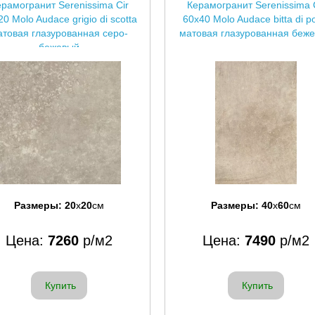
рамогранит Serenissima Cir
Керамогранит Serenissima 
0 Molo Audace grigio di scotta
60x40 Molo Audace bitta di p
атовая глазурованная серо-
матовая глазурованная беж
бежевый
Размеры:
20
x
20
см
Размеры:
40
x
60
см
Цена:
7260
р/м2
Цена:
7490
р/м2
Купить
Купить