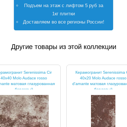
Подъем на этаж с лифтом 5 руб за
1кг плитки
Доставляем во все регионы России!
Другие товары из этой коллекции
рамогранит Serenissima Cir
Керамогранит Serenissima 
40x40 Molo Audace rosso
40x20 Molo Audace rosso
mante матовая глазурованная
d'amante матовая глазурова
бордовый
бордовый