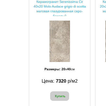
Керамогранит Serenissima Cir
Ке
40x20 Molo Audace grigio di scotta
20x2
матовая глазурованная серо-
м
бежевый
Размеры:
20
x
40
см
Цена:
7320
р/м2
Купить