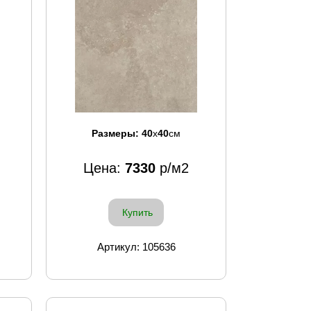
Размеры:
40
x
40
см
Цена:
7330
р/м2
Купить
Артикул: 105636