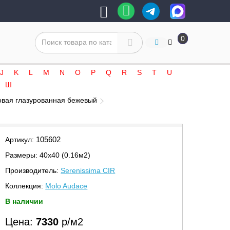
0
J
K
L
M
N
O
P
Q
R
S
T
U
Ш
атовая глазурованная бежевый
105602
Артикул:
Размеры: 40х40 (0.16м2)
Производитель:
Serenissima CIR
Коллекция:
Molo Audace
В наличии
Цена:
7330
р/м2