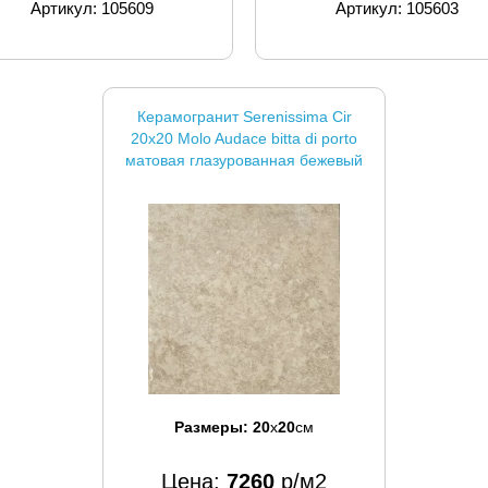
Артикул: 105609
Артикул: 105603
Керамогранит Serenissima Cir
20x20 Molo Audace bitta di porto
матовая глазурованная бежевый
Размеры:
20
x
20
см
Цена:
7260
р/м2