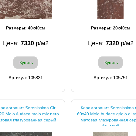
Размеры:
40
x
40
см
Размеры:
20
x
40
см
Цена:
7330
р/м2
Цена:
7320
р/м2
Купить
Купить
Артикул: 105831
Артикул: 105751
рамогранит Serenissima Cir
Керамогранит Serenissima 
20 Molo Audace molo mix nero
60x40 Molo Audace grigio di s
товая глазурованная серый
матовая глазурованная сер
бежевый