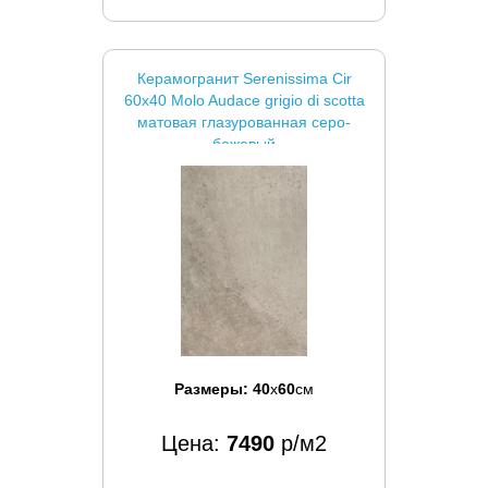
Керамогранит Serenissima Cir
60x40 Molo Audace grigio di scotta
матовая глазурованная серо-
бежевый
Размеры:
40
x
60
см
Цена:
7490
р/м2