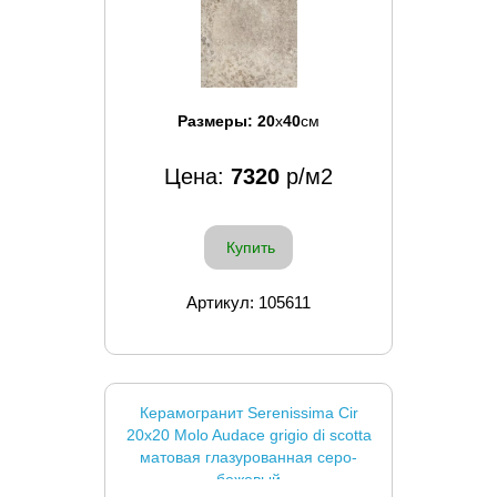
Размеры:
20
x
40
см
Цена:
7320
р/м2
Купить
Артикул: 105611
Керамогранит Serenissima Cir
20x20 Molo Audace grigio di scotta
матовая глазурованная серо-
бежевый