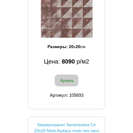
Размеры:
20
x
20
см
Цена:
8090
р/м2
Купить
Артикул: 105693
Керамогранит Serenissima Cir
20x20 Molo Audace molo mix nero