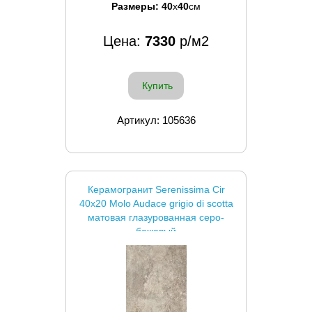
Размеры:
40
x
40
см
Цена:
7330
р/м2
Купить
Артикул: 105636
Керамогранит Serenissima Cir
40x20 Molo Audace grigio di scotta
матовая глазурованная серо-
бежевый