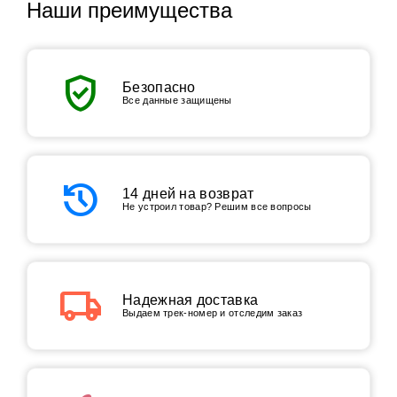
Наши преимущества
verified_user
Безопасно
Все данные защищены
history
14 дней на возврат
Не устроил товар? Решим все вопросы
local_shipping
Надежная доставка
Выдаем трек-номер и отследим заказ