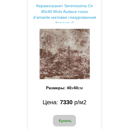
Керамогранит Serenissima Cir
40x40 Molo Audace rosso
d'amante матовая глазурованная
бордовый
Размеры:
40
x
40
см
Цена:
7330
р/м2
Купить