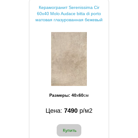
Керамогранит Serenissima Cir
60x40 Molo Audace bitta di porto
матовая глазурованная бежевый
Размеры:
40
x
60
см
Цена:
7490
р/м2
Купить