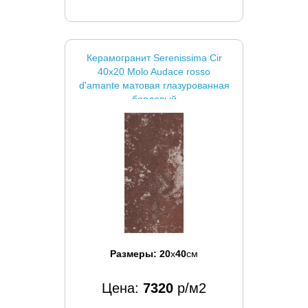
Керамогранит Serenissima Cir
40x20 Molo Audace rosso
d'amante матовая глазурованная
бордовый
Размеры:
20
x
40
см
Цена:
7320
р/м2