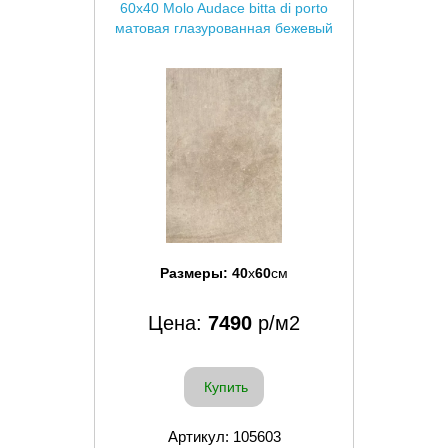
60x40 Molo Audace bitta di porto
матовая глазурованная бежевый
Размеры:
40
x
60
см
Цена:
7490
р/м2
Купить
Артикул: 105603