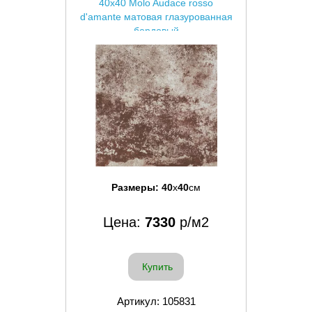
40x40 Molo Audace rosso
d'amante матовая глазурованная
бордовый
Размеры:
40
x
40
см
Цена:
7330
р/м2
Купить
Артикул: 105831