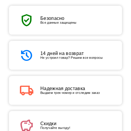
verified_user
Безопасно
Все данные защищены
history
14 дней на возврат
Не устроил товар? Решим все вопросы
local_shipping
Надежная доставка
Выдаем трек-номер и отследим заказ
savings
Скидки
Получайте выгоду!