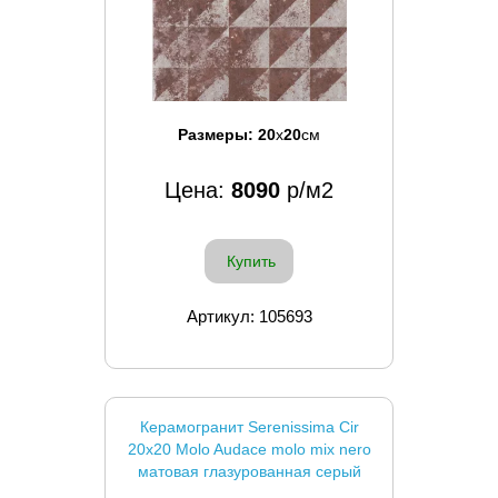
Размеры:
20
x
20
см
Цена:
8090
р/м2
Купить
Артикул: 105693
Керамогранит Serenissima Cir
20x20 Molo Audace molo mix nero
матовая глазурованная серый