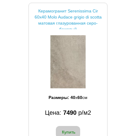
Керамогранит Serenissima Cir
60x40 Molo Audace grigio di scotta
матовая глазурованная серо-
бежевый
Размеры:
40
x
60
см
Цена:
7490
р/м2
Купить