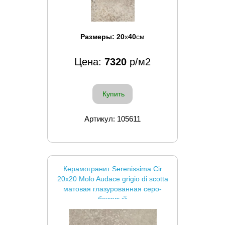
Размеры:
20
x
40
см
Цена:
7320
р/м2
Купить
Артикул: 105611
Керамогранит Serenissima Cir
20x20 Molo Audace grigio di scotta
матовая глазурованная серо-
бежевый