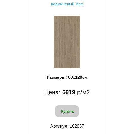
коричневый Ape
Размеры:
60
x
120
см
Цена:
6919
р/м2
Купить
Артикул: 102657