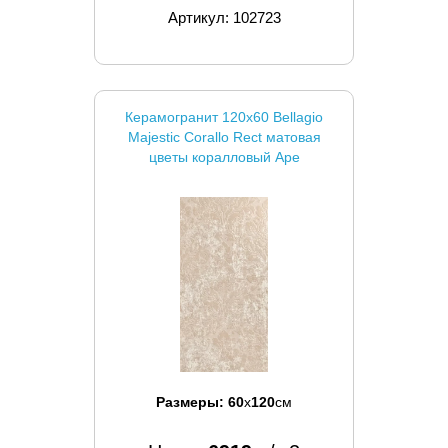
Артикул: 102723
Керамогранит 120x60 Bellagio
Majestic Corallo Rect матовая
цветы коралловый Ape
Размеры:
60
x
120
см