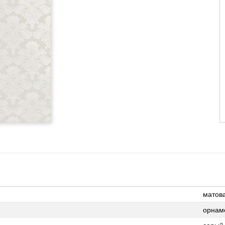
матов
орнам