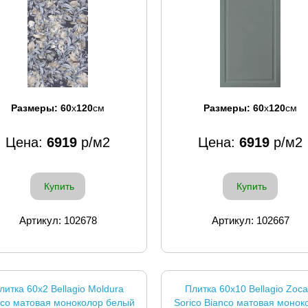
Размеры:
60
x
120
см
Размеры:
60
x
120
см
Цена:
6919
р/м2
Цена:
6919
р/м2
Купить
Купить
Артикул: 102678
Артикул: 102667
литка 60x2 Bellagio Moldura
Плитка 60x10 Bellagio Zoca
nco матовая моноколор белый
Sorico Bianco матовая монок