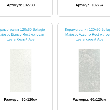
Артикул: 102730
Артикул: 102724
рамогранит 120x60 Bellagio
Керамогранит 120x60 Bella
ajestic Bianco Rect матовая
Majestic Azzurro Rect мато
цветы белый Ape
цветы серый Ape
Размеры:
60
x
120
см
Размеры:
60
x
120
см