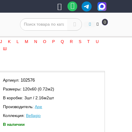
0
J
K
L
M
N
O
P
Q
R
S
T
U
Ш
102576
Артикул:
Размеры: 120х60 (0.72м2)
В коробке: 3шт / 2.16м2шт
Производитель:
Ape
Коллекция:
Bellagio
В наличии