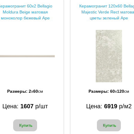
ерамогранит 60x2 Bellagio
Керамогранит 120x60 Bella
Moldura Beige матовая
Majestic Verde Rect матов
моноколор бежевый Ape
цветы зеленый Ape
Размеры:
2
x
60
см
Размеры:
60
x
120
см
Цена:
1607
р/шт
Цена:
6919
р/м2
Купить
Купить