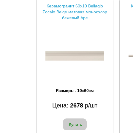
Керамогранит 60x10 Bellagio
К
Zocalo Beige матовая моноколор
бежевый Ape
Размеры:
10
x
60
см
Цена:
2678
р/шт
Купить