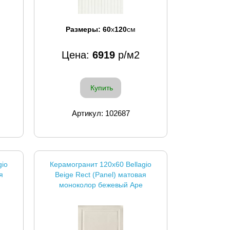
Размеры:
60
x
120
см
Цена:
6919
р/м2
Купить
Артикул: 102687
gio
Керамогранит 120x60 Bellagio
я
Beige Rect (Panel) матовая
моноколор бежевый Ape