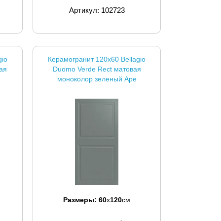
Артикул: 102723
gio
Керамогранит 120x60 Bellagio
вая
Duomo Verde Rect матовая
моноколор зеленый Ape
Размеры:
60
x
120
см