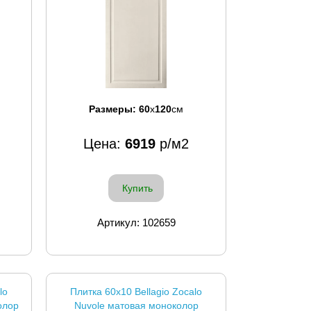
Размеры:
60
x
120
см
Цена:
6919
р/м2
Купить
Артикул: 102659
lo
Плитка 60x10 Bellagio Zocalo
олор
Nuvole матовая моноколор