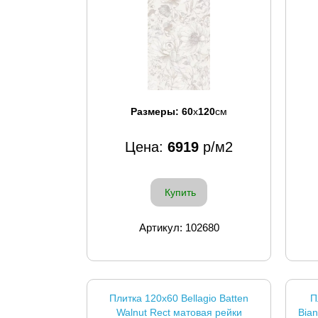
Размеры:
60
x
120
см
Цена:
6919
р/м2
Купить
Артикул: 102680
Плитка 120x60 Bellagio Batten
П
Walnut Rect матовая рейки
Bia