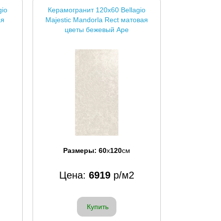
gio
Керамогранит 120x60 Bellagio
ая
Majestic Mandorla Rect матовая
цветы бежевый Ape
Размеры:
60
x
120
см
Цена:
6919
р/м2
Купить