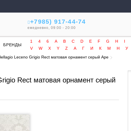
+7985) 917-44-74
ежедневно, 09:00 - 20:00
1
4
6
A
B
C
D
E
F
G
H
I
БРЕНДЫ
V
W
X
Y
Z
А
Г
И
К
М
Н
У
ellagio Leceno Grigio Rect матовая орнамент серый Ape
Grigio Rect матовая орнамент серый