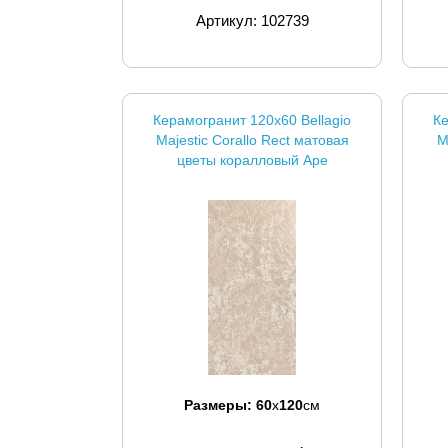
Артикул: 102739
Керамогранит 120x60 Bellagio
Ке
Majestic Corallo Rect матовая
M
цветы коралловый Ape
Размеры:
60
x
120
см