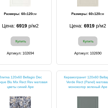
Размеры:
60
x
120
см
Размеры:
60
x
120
см
Цена:
6919
р/м2
Цена:
6919
р/м2
Купить
Купить
Артикул: 102694
Артикул: 102690
Плитка 120x60 Bellagio Dec
Керамогранит 120x60 Bella
que Blu Mix Rect Rev матовая
Verde Rect (Panel) матова
цветы синий Ape
моноколор зеленый Ape