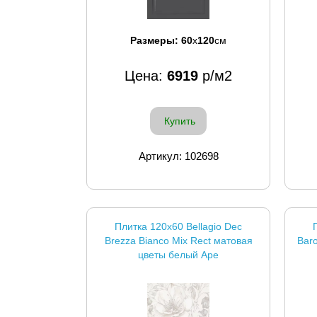
Размеры:
60
x
120
см
Цена:
6919
р/м2
Купить
Артикул: 102698
Плитка 120x60 Bellagio Dec
Brezza Bianco Mix Rect матовая
Baro
цветы белый Ape