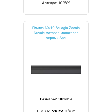
Артикул: 102589
Плитка 60x10 Bellagio Zocalo
Nuvole матовая моноколор
черный Ape
Размеры:
10
x
60
см
Цена:
2678
р/шт