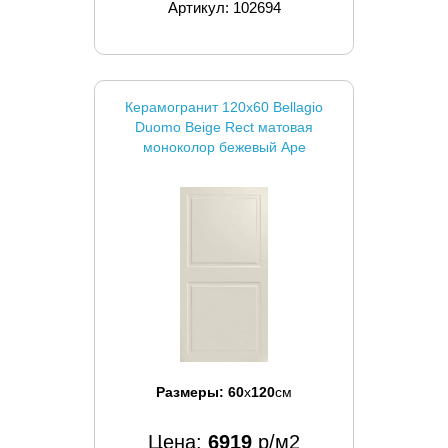
Артикул: 102694
Керамогранит 120x60 Bellagio
Duomo Beige Rect матовая
моноколор бежевый Ape
Размеры:
60
x
120
см
Цена:
6919
р/м2