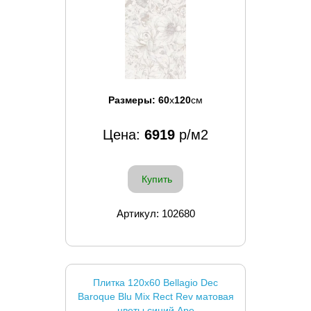
Размеры:
60
x
120
см
Цена:
6919
р/м2
Купить
Артикул: 102680
Плитка 120x60 Bellagio Dec
Baroque Blu Mix Rect Rev матовая
цветы синий Ape