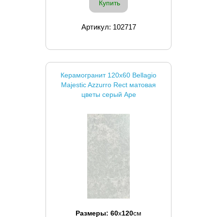
Купить
Артикул: 102717
Керамогранит 120x60 Bellagio
Majestic Azzurro Rect матовая
цветы серый Ape
Размеры:
60
x
120
см