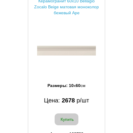
Керамогранит 60x10 Bellagio
Zocalo Beige матовая моноколор
бежевый Ape
Размеры:
10
x
60
см
Цена:
2678
р/шт
Купить