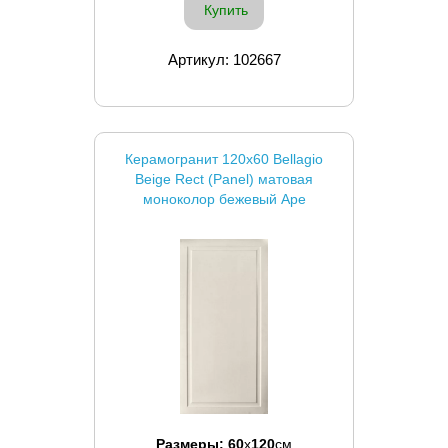
Купить
Артикул: 102667
Керамогранит 120x60 Bellagio
Beige Rect (Panel) матовая
моноколор бежевый Ape
Размеры:
60
x
120
см