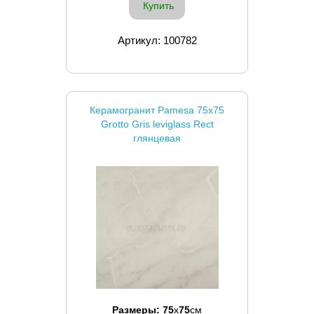
Купить
Артикул: 100782
Керамогранит Pamesa 75x75
Grotto Gris leviglass Rect
глянцевая
Размеры:
75
x
75
см