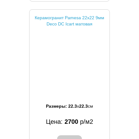
Керамогранит Pamesa 22x22 9мм
Deco DC Icart матовая
Размеры:
22.3
x
22.3
см
Цена:
2700
р/м2