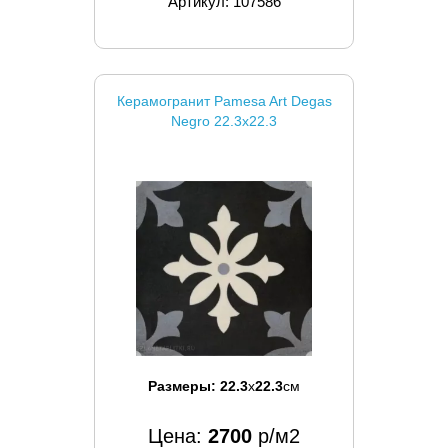
Артикул: 107586
Керамогранит Pamesa Art Degas
Negro 22.3x22.3
Размеры:
22.3
x
22.3
см
Цена:
2700
р/м2