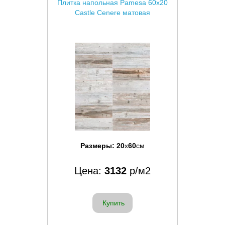
Плитка напольная Pamesa 60x20
Castle Cenere матовая
Размеры:
20
x
60
см
Цена:
3132
р/м2
Купить