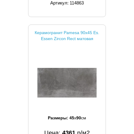
Артикул: 114863
Керамогранит Pamesa 90x45 Es.
Essen Zircon Rect матовая
Размеры:
45
x
90
см
Цена:
4361
р/м2