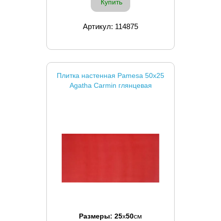
Купить
Артикул: 114875
Плитка настенная Pamesa 50x25
Agatha Carmin глянцевая
Размеры:
25
x
50
см