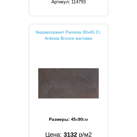
Артикул: 114793
Керамогранит Pamesa 90x45 Cr.
Ardesia Bronce матовая
Размеры:
45
x
90
см
Цена:
3132
р/м2