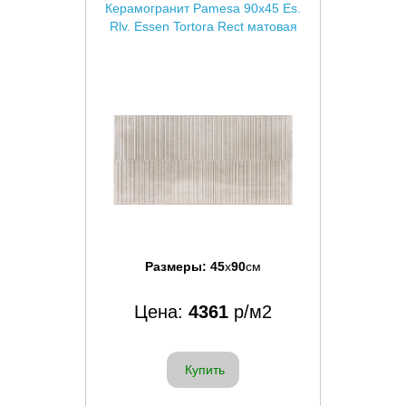
Керамогранит Pamesa 90x45 Es.
Rlv. Essen Tortora Rect матовая
Размеры:
45
x
90
см
Цена:
4361
р/м2
Купить