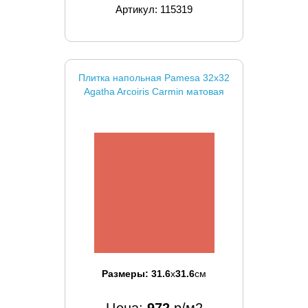
Артикул: 115319
Плитка напольная Pamesa 32x32
Agatha Arcoiris Carmin матовая
Размеры:
31.6
x
31.6
см
Цена:
972
р/м2