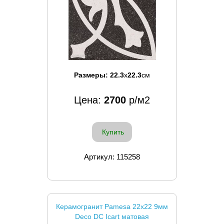
Размеры:
22.3
x
22.3
см
Цена:
2700
р/м2
Купить
Артикул: 115258
Керамогранит Pamesa 22x22 9мм
Deco DC Icart матовая