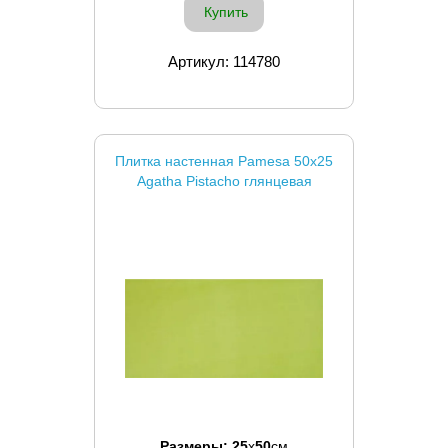
Купить
Артикул: 114780
Плитка настенная Pamesa 50x25
Agatha Pistacho глянцевая
Размеры:
25
x
50
см