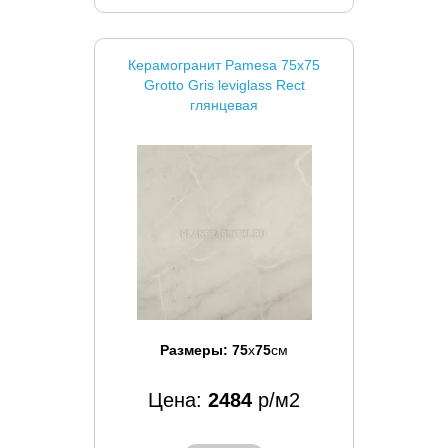
Керамогранит Pamesa 75x75
Grotto Gris leviglass Rect
глянцевая
Размеры:
75
x
75
см
Цена:
2484
р/м2