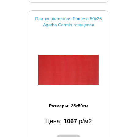
Плитка настенная Pamesa 50x25
Agatha Carmin глянцевая
Размеры:
25
x
50
см
Цена:
1067
р/м2