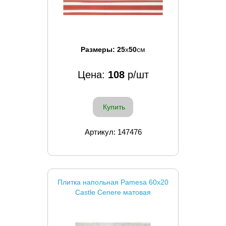
Размеры:
25
x
50
см
Цена:
108
р/шт
Купить
Артикул: 147476
Плитка напольная Pamesa 60x20
Castle Cenere матовая