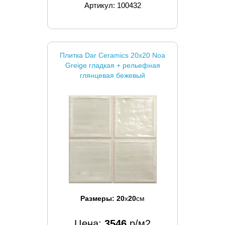
Артикул: 100432
Плитка Dar Ceramics 20x20 Noa
Greige гладкая + рельефная
глянцевая бежевый
Размеры:
20
x
20
см
Цена:
3546
р/м2