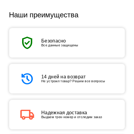
Наши преимущества
verified_user
Безопасно
Все данные защищены
history
14 дней на возврат
Не устроил товар? Решим все вопросы
local_shipping
Надежная доставка
Выдаем трек-номер и отследим заказ