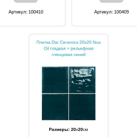
Артикул: 100410
Артикул: 100409
Плитка Dar Ceramics 20x20 Noa
Oil гладкая + рельефная
глянцевая синий
Размеры:
20
x
20
см