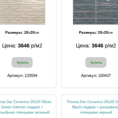
Размеры:
20
x
20
см
Размеры:
20
x
20
см
Цена:
3646
р/м2
Цена:
3646
р/м2
Купить
Купить
Артикул: 133594
Артикул: 100437
тка Dar Ceramics 20x20 Sticks
Плитка Dar Ceramics 20x20 St
Green Intense гладкая +
Black гладкая + рельефна
льефная глянцевая зеленый
глянцевая черный