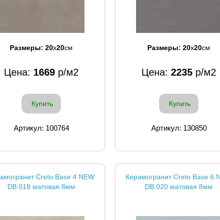
Размеры:
20
x
20
см
Размеры:
20
x
20
см
Цена:
1669
р/м2
Цена:
2235
р/м2
Купить
Купить
Артикул: 100764
Артикул: 130850
амогранит Creto Base 4 NEW
Керамогранит Creto Base 6
DB 018 матовая 8мм
DB 020 матовая 8мм