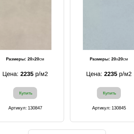
Размеры:
20
x
20
см
Размеры:
20
x
20
см
Цена:
2235
р/м2
Цена:
2235
р/м2
Купить
Купить
Артикул: 130847
Артикул: 130845