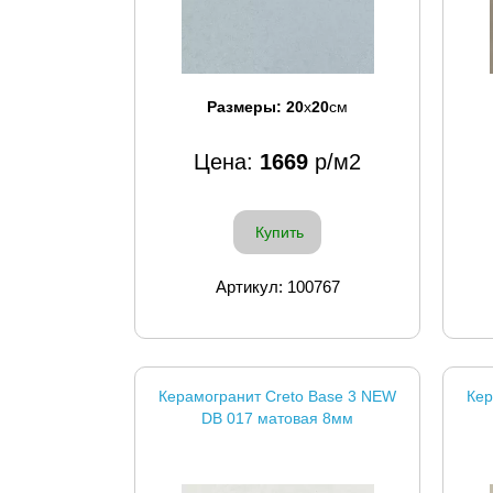
Размеры:
20
x
20
см
Цена:
1669
р/м2
Купить
Артикул: 100767
Керамогранит Creto Base 3 NEW
Кер
DB 017 матовая 8мм