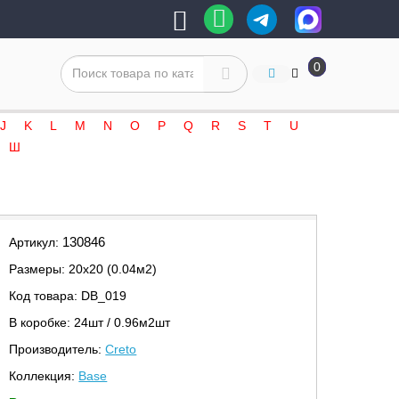
0
J
K
L
M
N
O
P
Q
R
S
T
U
Ш
130846
Артикул:
Размеры: 20х20 (0.04м2)
Код товара: DB_019
В коробке: 24шт / 0.96м2шт
Производитель:
Creto
Коллекция:
Base