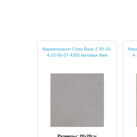
Керамогранит Creto Base 2 30-10-
Кера
4-15-00-07-4205 матовая 8мм
4-
Размеры:
20
x
20
см