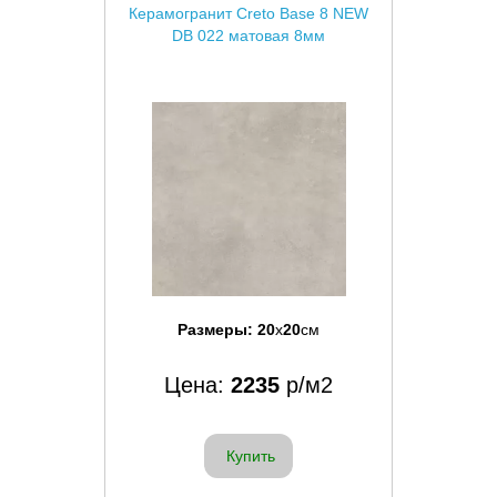
Керамогранит Creto Base 8 NEW
DB 022 матовая 8мм
Размеры:
20
x
20
см
Цена:
2235
р/м2
Купить