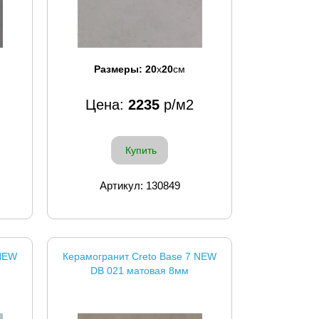
Размеры:
20
x
20
см
Цена:
2235
р/м2
Купить
Артикул: 130849
 NEW
Керамогранит Creto Base 7 NEW
DB 021 матовая 8мм