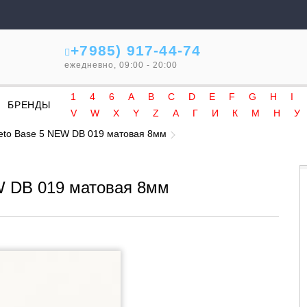
+7985) 917-44-74
ежедневно, 09:00 - 20:00
1
4
6
A
B
C
D
E
F
G
H
I
БРЕНДЫ
V
W
X
Y
Z
А
Г
И
К
М
Н
У
eto Base 5 NEW DB 019 матовая 8мм
W DB 019 матовая 8мм