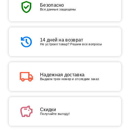
verified_user
Безопасно
Все данные защищены
history
14 дней на возврат
Не устроил товар? Решим все вопросы
local_shipping
Надежная доставка
Выдаем трек-номер и отследим заказ
savings
Скидки
Получайте выгоду!