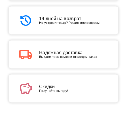
history
14 дней на возврат
Не устроил товар? Решим все вопросы
local_shipping
Надежная доставка
Выдаем трек-номер и отследим заказ
savings
Скидки
Получайте выгоду!