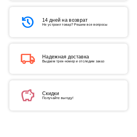
history
14 дней на возврат
Не устроил товар? Решим все вопросы
local_shipping
Надежная доставка
Выдаем трек-номер и отследим заказ
savings
Скидки
Получайте выгоду!