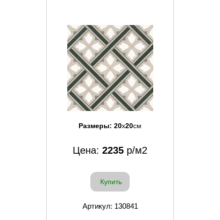
Размеры:
20
x
20
см
Цена:
2235
р/м2
Купить
Артикул: 130841