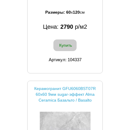
Размеры:
60
x
120
см
Цена:
2790
р/м2
Купить
Артикул: 104337
Керамогранит GFU6060BST07R
60x60 9мм sugar-эффект Alma
Ceramica Базальто / Basalto