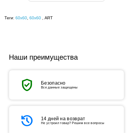
Теги:
60x60
,
60х60
, ART
Наши преимущества
verified_user
Безопасно
Все данные защищены
history
14 дней на возврат
Не устроил товар? Решим все вопросы