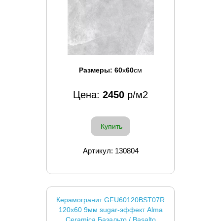
Размеры:
60
x
60
см
Цена:
2450
р/м2
Купить
Артикул: 130804
Керамогранит GFU60120BST07R
120x60 9мм sugar-эффект Alma
Ceramica Базальто / Basalto