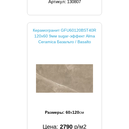
Артикул: 130807
Керамогранит GFU60120BST40R
120x60 9мм sugar-эффект Alma
Ceramica Базальто / Basalto
Размеры:
60
x
120
см
Цена:
2790
р/м2