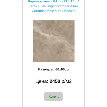
Керамогранит GFU6060BST40R
60x60 9мм sugar-эффект Alma
Ceramica Базальто / Basalto
Размеры:
60
x
60
см
Цена:
2450
р/м2
Купить