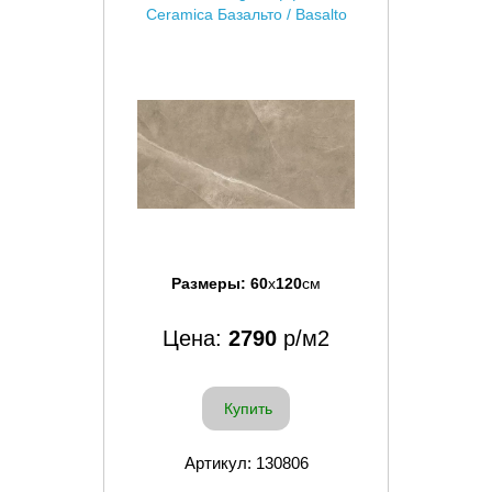
Ceramica Базальто / Basalto
Размеры:
60
x
120
см
Цена:
2790
р/м2
Купить
Артикул: 130806