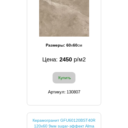
Размеры:
60
x
60
см
Цена:
2450
р/м2
Купить
Артикул: 130807
Керамогранит GFU60120BST40R
120x60 9мм sugar-эффект Alma