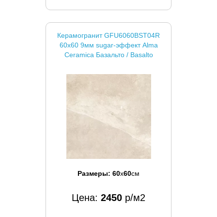
Керамогранит GFU6060BST04R
60x60 9мм sugar-эффект Alma
Ceramica Базальто / Basalto
Размеры:
60
x
60
см
Цена:
2450
р/м2