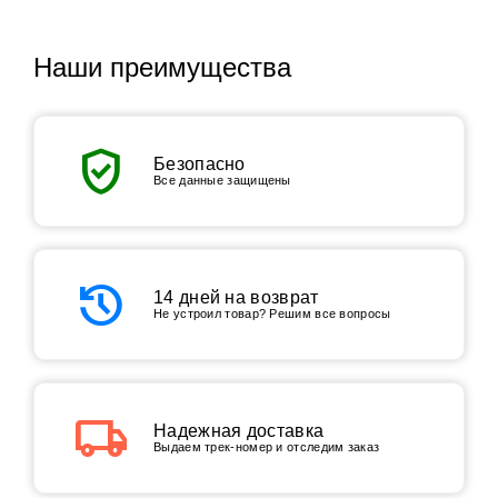
Наши преимущества
verified_user
Безопасно
Все данные защищены
history
14 дней на возврат
Не устроил товар? Решим все вопросы
local_shipping
Надежная доставка
Выдаем трек-номер и отследим заказ