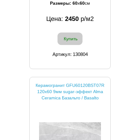
Размеры:
60
x
60
см
Цена:
2450
р/м2
Купить
Артикул: 130804
Керамогранит GFU60120BST07R
120x60 9мм sugar-эффект Alma
Ceramica Базальто / Basalto