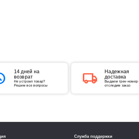
tory
14 дней на
local_shipping
Надежная
возврат
доставка
Не устроил товар?
Выдаем трек-номер 
Решим все вопросы
отследим заказ
ция
Служба поддержки