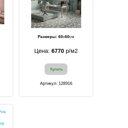
Размеры:
60
x
60
см
Цена:
6770
р/м2
Купить
Артикул: 128916
ink
ор