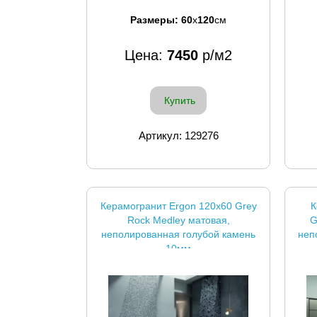
Размеры:
60
x
120
см
Цена:
7450
р/м2
Купить
Артикул: 129276
Керамогранит Ergon 120x60 Grey
К
Rock Medley матовая,
G
неполированная голубой камень
неп
10мм