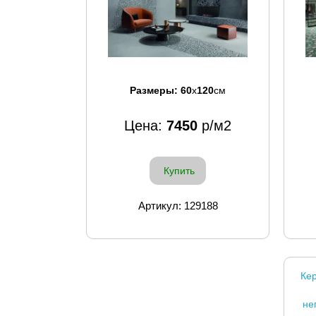
Размеры:
60
x
120
см
Цена:
7450
р/м2
Купить
Артикул: 129188
Кер
не