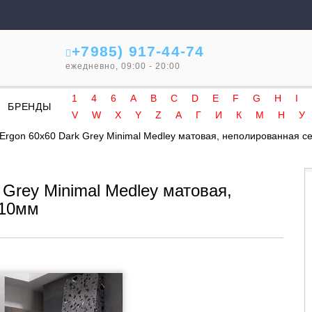
+7985) 917-44-74
ежедневно, 09:00 - 20:00
1
4
6
A
B
C
D
E
F
G
H
I
БРЕНДЫ
V
W
X
Y
Z
А
Г
И
К
М
Н
У
Ergon 60x60 Dark Grey Minimal Medley матовая, неполированная 
 Grey Minimal Medley матовая,
 10мм