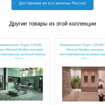
Доставляем во все регионы России!
Другие товары из этой коллекции
ерамогранит Ergon 120x60
Керамогранит Ergon 120x60 
een Minimal Medley матовая,
Minimal Medley матовая,
олированная зелёный камень
неполированная розовый ка
9.5мм
10мм