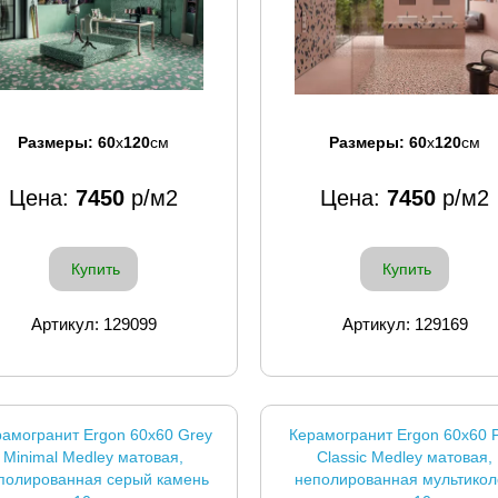
Размеры:
60
x
120
см
Размеры:
60
x
120
см
Цена:
7450
р/м2
Цена:
7450
р/м2
Купить
Купить
Артикул: 129099
Артикул: 129169
амогранит Ergon 60x60 Grey
Керамогранит Ergon 60x60 P
Minimal Medley матовая,
Classic Medley матовая,
полированная серый камень
неполированная мультикол