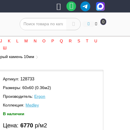
0
J
K
L
M
N
O
P
Q
R
S
T
U
Ш
серый камень 10мм
128733
Артикул:
Размеры: 60х60 (0.36м2)
Производитель:
Ergon
Коллекция:
Medley
В наличии
Цена:
6770
р/м2