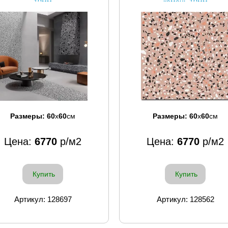
10мм
камень 10мм
Размеры:
60
x
60
см
Размеры:
60
x
60
см
Цена:
6770
р/м2
Цена:
6770
р/м2
Купить
Купить
Артикул: 128697
Артикул: 128562