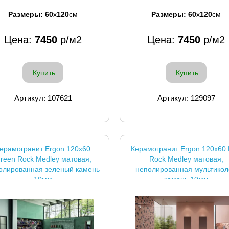
Размеры:
60
x
120
см
Размеры:
60
x
120
см
Цена:
7450
р/м2
Цена:
7450
р/м2
Купить
Купить
Артикул: 107621
Артикул: 129097
ерамогранит Ergon 120x60
Керамогранит Ergon 120x60 
reen Rock Medley матовая,
Rock Medley матовая,
олированная зеленый камень
неполированная мультикол
10мм
камень 10мм