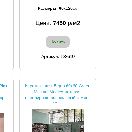
Размеры:
60
x
120
см
Цена:
7450
р/м2
Купить
Артикул: 128610
Pink
Керамогранит Ergon 60x60 Green
Minimal Medley матовая,
ор
неполированная зеленый камень
10мм