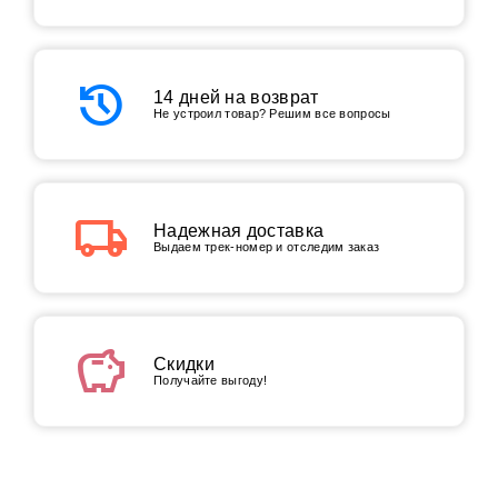
history
14 дней на возврат
Не устроил товар? Решим все вопросы
local_shipping
Надежная доставка
Выдаем трек-номер и отследим заказ
savings
Скидки
Получайте выгоду!