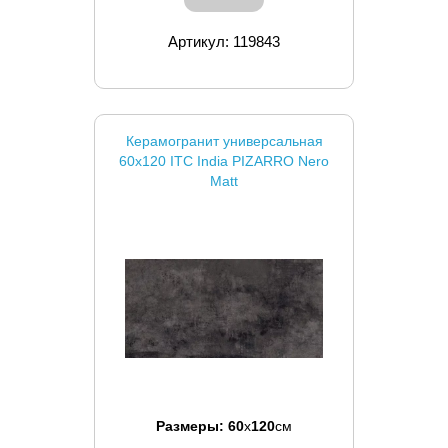
Артикул: 119843
Керамогранит универсальная
60x120 ITC India PIZARRO Nero
Matt
Размеры:
60
x
120
см