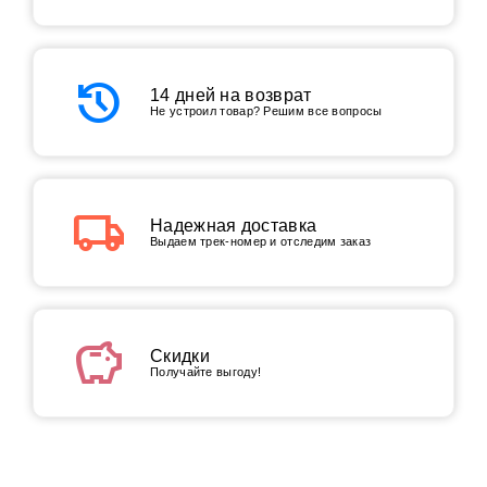
history
14 дней на возврат
Не устроил товар? Решим все вопросы
local_shipping
Надежная доставка
Выдаем трек-номер и отследим заказ
savings
Скидки
Получайте выгоду!