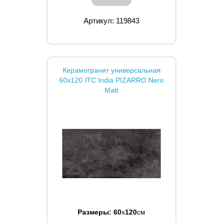
Артикул: 119843
Керамогранит универсальная
60x120 ITC India PIZARRO Nero
Matt
Размеры:
60
x
120
см