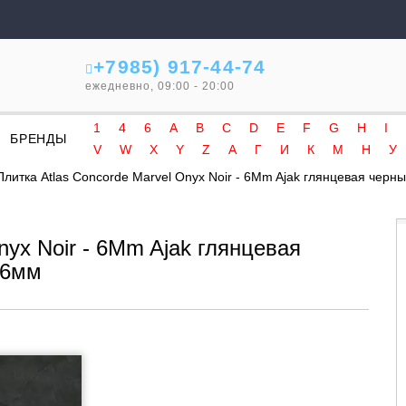
+7985) 917-44-74
ежедневно, 09:00 - 20:00
1
4
6
A
B
C
D
E
F
G
H
I
БРЕНДЫ
V
W
X
Y
Z
А
Г
И
К
М
Н
У
Плитка Atlas Concorde Marvel Onyx Noir - 6Mm Ajak глянцевая чер
nyx Noir - 6Mm Ajak глянцевая
 6мм