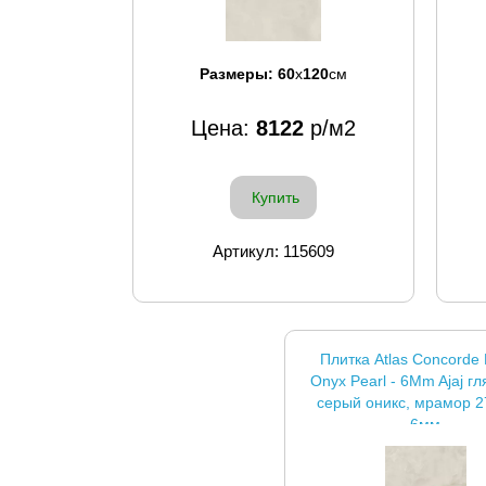
Размеры:
60
x
120
см
Цена:
8122
р/м2
Купить
Артикул: 115609
Плитка Atlas Concorde 
Onyx Pearl - 6Mm Ajaj г
серый оникс, мрамор 2
6мм