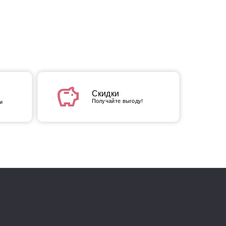
savings
Скидки
Получайте выгоду!
и