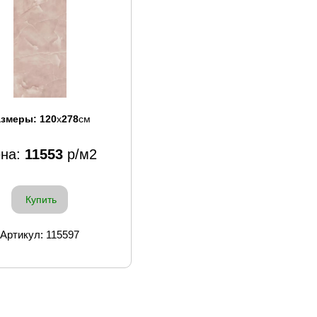
азмеры:
120
x
278
см
на:
11553
р/м2
Купить
Артикул: 115597