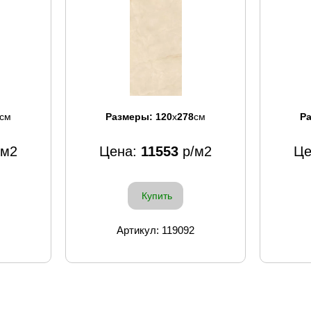
см
Размеры:
120
x
278
см
Р
/м2
Цена:
11553
р/м2
Це
Купить
Артикул: 119092