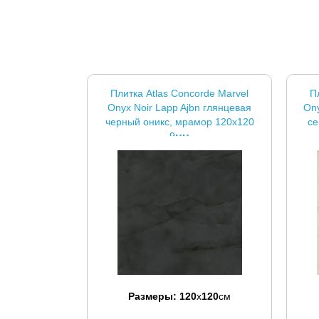
Плитка Atlas Concorde Marvel
П
Onyx Noir Lapp Ajbn глянцевая
Ony
черный оникс, мрамор 120x120
се
9мм
Размеры:
120
x
120
см