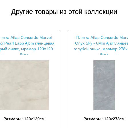
Другие товары из этой коллекции
литка Atlas Concorde Marvel
Плитка Atlas Concorde Marv
x Pearl Lapp Ajbm глянцевая
Onyx Sky - 6Mm Ajal глянце
рый оникс, мрамор 120x120
голубой оникс, мрамор 278
9мм
6мм
Размеры:
120
x
120
см
Размеры:
120
x
278
см