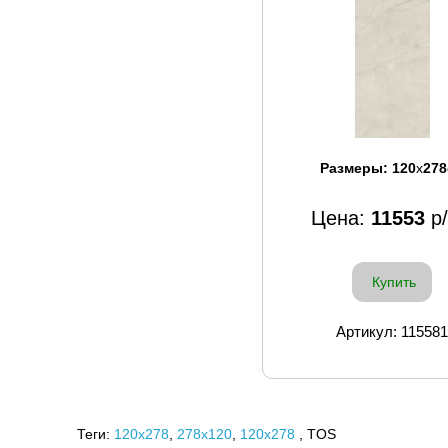
Размеры:
120
x
278
Цена:
11553
р
Купить
Артикул: 115581
Теги:
120x278
,
278х120
,
120х278
, TOS