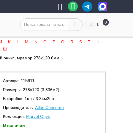
0
J
K
L
M
N
O
P
Q
R
S
T
U
Ш
ный оникс, мрамор 278x120 6мм
115611
Артикул:
Размеры: 278х120 (3.336м2)
В коробке: 1шт / 3.34м2шт
Производитель:
Atlas Concorde
Коллекция:
Marvel Onyx
В наличии