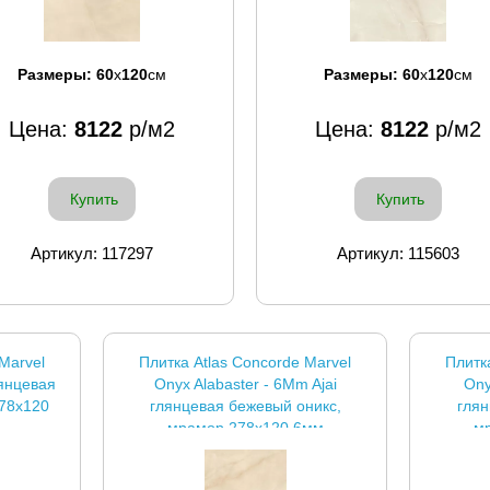
Размеры:
60
x
120
см
Размеры:
60
x
120
см
Цена:
8122
р/м2
Цена:
8122
р/м2
Купить
Купить
Артикул: 117297
Артикул: 115603
Marvel
Плитка Atlas Concorde Marvel
Плитк
лянцевая
Onyx Alabaster - 6Mm Ajai
Ony
78x120
глянцевая бежевый оникс,
глян
мрамор 278x120 6мм
м