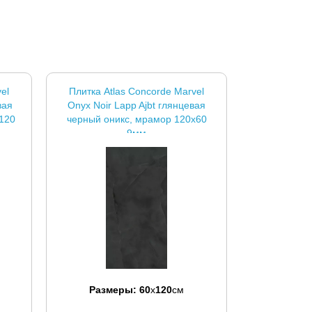
el
Плитка Atlas Concorde Marvel
вая
Onyx Noir Lapp Ajbt глянцевая
x120
черный оникс, мрамор 120x60
9мм
Размеры:
60
x
120
см