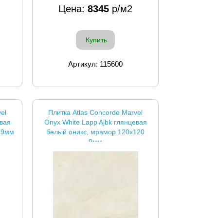
Цена:
8345
р/м2
Купить
Артикул: 115600
el
Плитка Atlas Concorde Marvel
евая
Onyx White Lapp Ajbk глянцевая
 9мм
белый оникс, мрамор 120x120
9мм