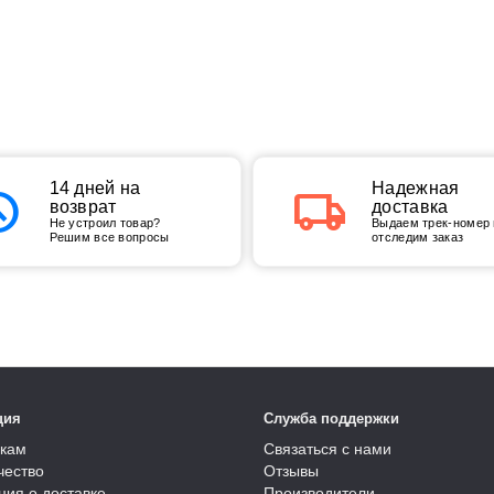
tory
14 дней на
local_shipping
Надежная
возврат
доставка
Не устроил товар?
Выдаем трек-номер 
Решим все вопросы
отследим заказ
ция
Служба поддержки
кам
Связаться с нами
чество
Отзывы
ия о доставке
Производители