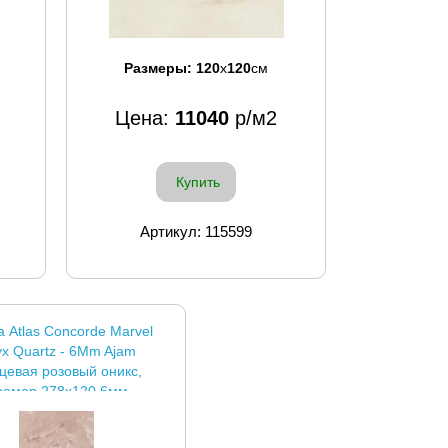
Размеры:
120
x
120
см
Цена:
11040
р/м2
Купить
Артикул: 115599
а Atlas Concorde Marvel
x Quartz - 6Mm Ajam
цевая розовый оникс,
рамор 278x120 6мм