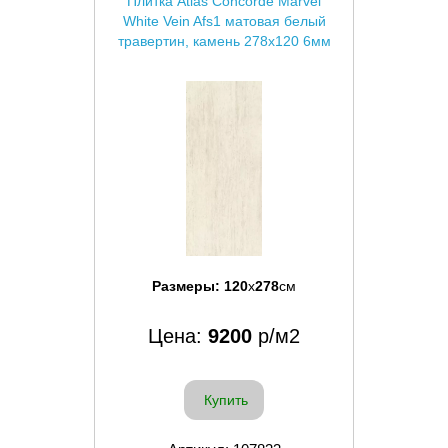
Плитка Atlas Concorde Marvel
White Vein Afs1 матовая белый
травертин, камень 278x120 6мм
Размеры:
120
x
278
см
Цена:
9200
р/м2
Купить