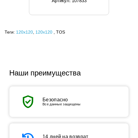
Артикул: 107833
Теги:
120x120
,
120х120
, TOS
Наши преимущества
verified_user
Безопасно
Все данные защищены
14 дней на возврат