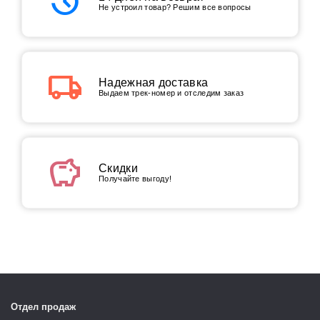
history
Не устроил товар? Решим все вопросы
local_shipping
Надежная доставка
Выдаем трек-номер и отследим заказ
savings
Скидки
Получайте выгоду!
Отдел продаж