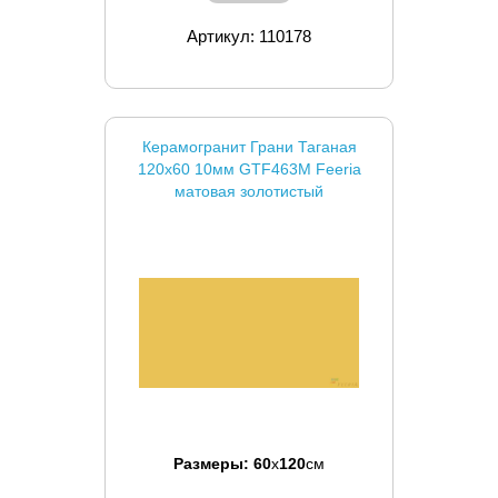
Артикул: 110178
Керамогранит Грани Таганая
120x60 10мм GTF463M Feeria
матовая золотистый
Размеры:
60
x
120
см