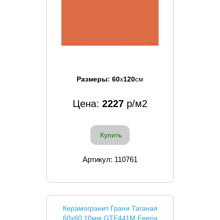
Размеры:
60
x
120
см
Цена:
2227
р/м2
Купить
Артикул: 110761
Керамогранит Грани Таганая
60x60 10мм GTF441М Feeria