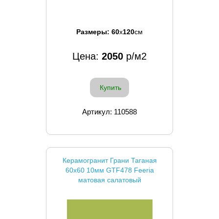
Размеры:
60
x
120
см
Цена:
2050
р/м2
Купить
Артикул: 110588
Керамогранит Грани Таганая
60x60 10мм GTF478 Feeria
матовая салатовый