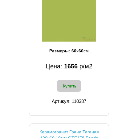
Размеры:
60
x
60
см
Цена:
1656
р/м2
Купить
Артикул: 110387
Керамогранит Грани Таганая
120x60 10мм GTF478 Feeria