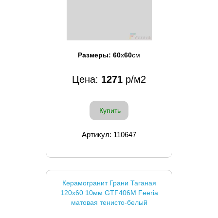
Размеры:
60
x
60
см
Цена:
1271
р/м2
Купить
Артикул: 110647
Керамогранит Грани Таганая
120x60 10мм GTF406М Feeria
матовая тенисто-белый