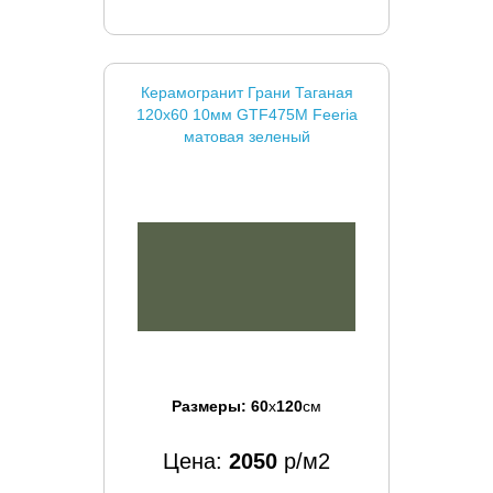
Керамогранит Грани Таганая
120x60 10мм GTF475М Feeria
матовая зеленый
Размеры:
60
x
120
см
Цена:
2050
р/м2