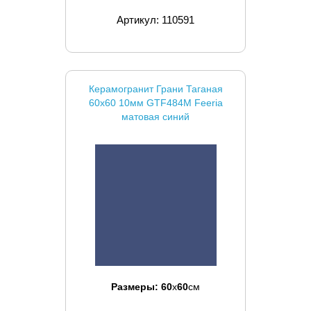
Артикул: 110591
Керамогранит Грани Таганая
60x60 10мм GTF484М Feeria
матовая синий
Размеры:
60
x
60
см