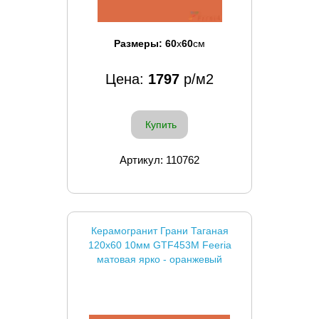
Размеры:
60
x
60
см
Цена:
1797
р/м2
Купить
Артикул: 110762
Керамогранит Грани Таганая
120x60 10мм GTF453М Feeria
матовая ярко - оранжевый