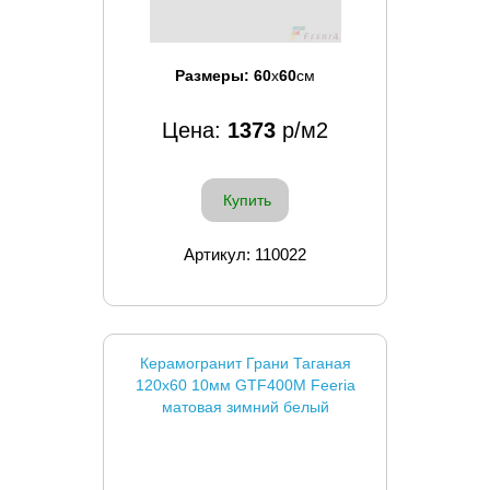
Размеры:
60
x
60
см
Цена:
1373
р/м2
Купить
Артикул: 110022
Керамогранит Грани Таганая
120x60 10мм GTF400М Feeria
матовая зимний белый