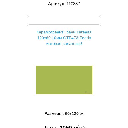
Артикул: 110387
Керамогранит Грани Таганая
120x60 10мм GTF478 Feeria
матовая салатовый
Размеры:
60
x
120
см
Цена:
2050
р/м2