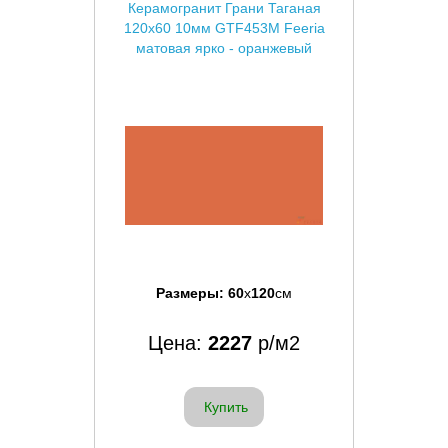
Керамогранит Грани Таганая
120x60 10мм GTF453М Feeria
матовая ярко - оранжевый
Размеры:
60
x
120
см
Цена:
2227
р/м2
Купить