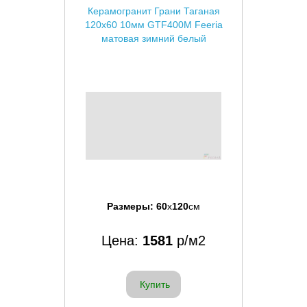
Керамогранит Грани Таганая
120x60 10мм GTF400М Feeria
матовая зимний белый
Размеры:
60
x
120
см
Цена:
1581
р/м2
Купить