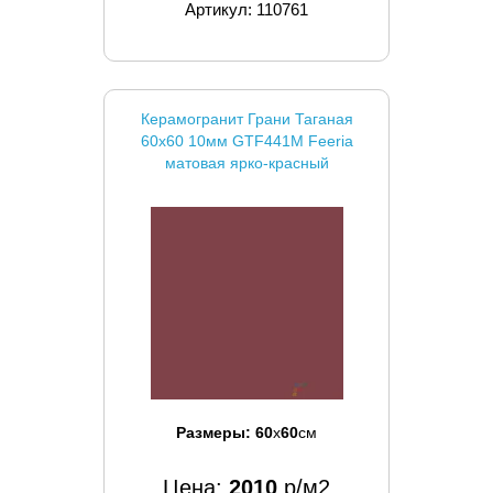
Артикул: 110761
Керамогранит Грани Таганая
60x60 10мм GTF441М Feeria
матовая ярко-красный
Размеры:
60
x
60
см
Цена:
2010
р/м2