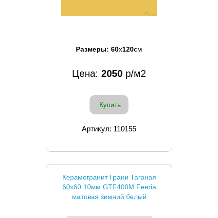
Размеры:
60
x
120
см
Цена:
2050
р/м2
Купить
Артикул: 110155
Керамогранит Грани Таганая
60x60 10мм GTF400М Feeria
матовая зимний белый