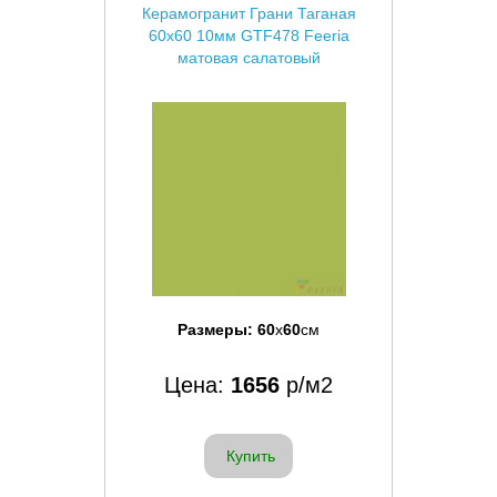
Керамогранит Грани Таганая
60x60 10мм GTF478 Feeria
матовая салатовый
Размеры:
60
x
60
см
Цена:
1656
р/м2
Купить