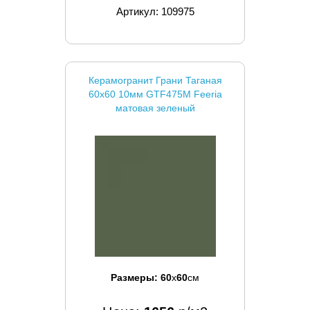
Артикул: 109975
Керамогранит Грани Таганая
60x60 10мм GTF475М Feeria
матовая зеленый
Размеры:
60
x
60
см