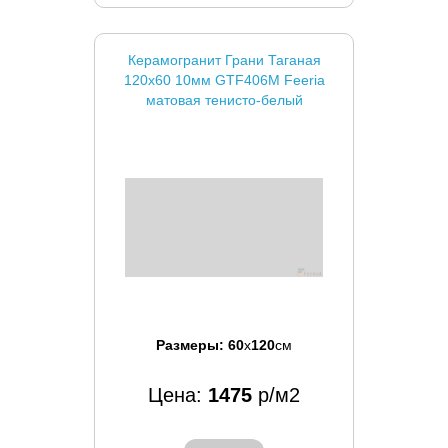
Керамогранит Грани Таганая
120x60 10мм GTF406М Feeria
матовая тенисто-белый
Размеры:
60
x
120
см
Цена:
1475
р/м2