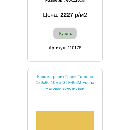
Размеры:
60
x
120
см
Цена:
2227
р/м2
Купить
Артикул: 110178
Керамогранит Грани Таганая
120x60 10мм GTF463M Feeria
матовая золотистый