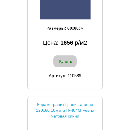
Размеры:
60
x
60
см
Цена:
1656
р/м2
Купить
Артикул: 110589
Керамогранит Грани Таганая
120x60 10мм GTF484М Feeria
матовая синий