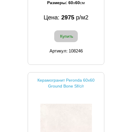
Размеры:
60
x
60
см
Цена:
2975
р/м2
Купить
Артикул: 108246
Керамогранит Peronda 60x60
Ground Bone Sf/c/r