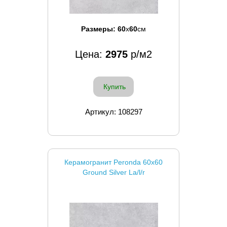
Размеры:
60
x
60
см
Цена:
2975
р/м2
Купить
Артикул: 108297
Керамогранит Peronda 60x60
Ground Silver La/l/r