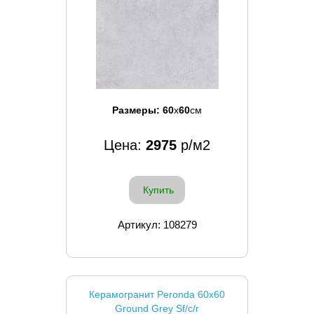
Размеры:
60
x
60
см
Цена:
2975
р/м2
Купить
Артикул: 108279
Керамогранит Peronda 60x60
Ground Grey Sf/c/r