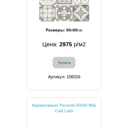
Размеры:
60
x
60
см
Цена:
2975
р/м2
Купить
Артикул: 108316
Керамогранит Peronda 60x60 Mila
Cold La/l/r