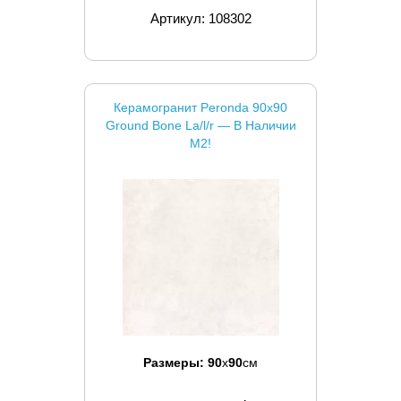
Артикул: 108302
Керамогранит Peronda 90x90
Ground Bone La/l/r — В Наличии
М2!
Размеры:
90
x
90
см