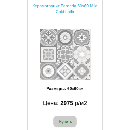
Керамогранит Peronda 60x60 Mila
Cold La/l/r
Размеры:
60
x
60
см
Цена:
2975
р/м2
Купить