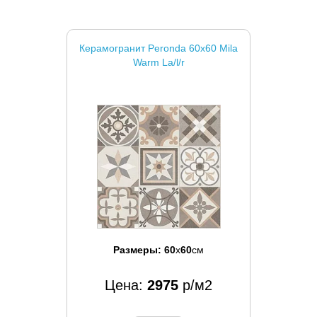
Керамогранит Peronda 60x60 Mila
Warm La/l/r
Размеры:
60
x
60
см
Цена:
2975
р/м2