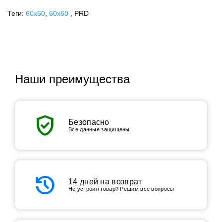
Теги:
60x60
,
60х60
, PRD
Наши преимущества
verified_user
Безопасно
Все данные защищены
history
14 дней на возврат
Не устроил товар? Решим все вопросы