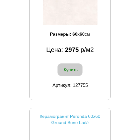
Размеры:
60
x
60
см
Цена:
2975
р/м2
Купить
Артикул: 127755
Керамогранит Peronda 60x60
Ground Bone La/l/r