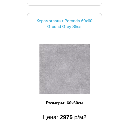
Керамогранит Peronda 60x60
Ground Grey Sf/c/r
Размеры:
60
x
60
см
Цена:
2975
р/м2