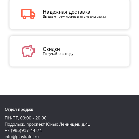
local_shipping
Надежная доставка
Выдаем трек-номер и отследим заказ
savings
Скидки
Получайте выгоду!
Отдел продаж
ПН-ПТ, 09:00 - 20:00
Подольск, проспект Юных Ленинцев, д.41
+7 (985)917-44-74
info@glavkafel.ru