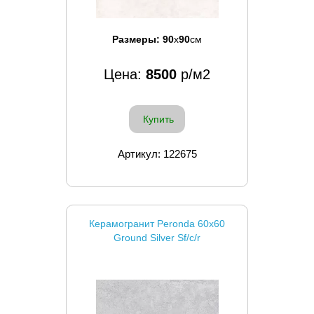
Размеры:
90
x
90
см
Цена:
8500
р/м2
Купить
Артикул: 122675
Керамогранит Peronda 60x60
Ground Silver Sf/c/r