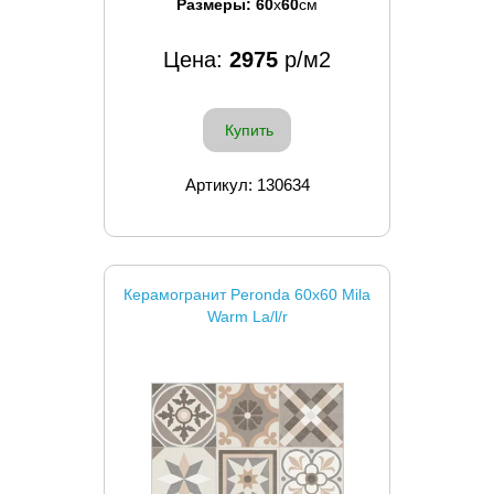
Размеры:
60
x
60
см
Цена:
2975
р/м2
Купить
Артикул: 130634
Керамогранит Peronda 60x60 Mila
Warm La/l/r