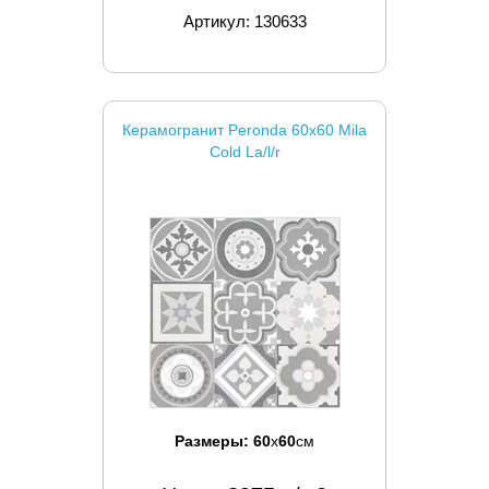
Артикул: 130633
Керамогранит Peronda 60x60 Mila
Cold La/l/r
Размеры:
60
x
60
см