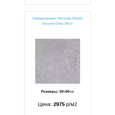
Керамогранит Peronda 60x60
Ground Grey Sf/c/r
Размеры:
60
x
60
см
Цена:
2975
р/м2