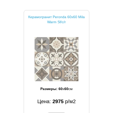
Керамогранит Peronda 60x60 Mila
Warm Sf/c/r
Размеры:
60
x
60
см
Цена:
2975
р/м2