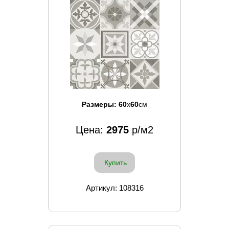
Размеры:
60
x
60
см
Цена:
2975
р/м2
Купить
Артикул: 108316