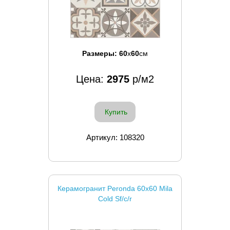
Размеры:
60
x
60
см
Цена:
2975
р/м2
Купить
Артикул: 108320
Керамогранит Peronda 60x60 Mila
Cold Sf/c/r