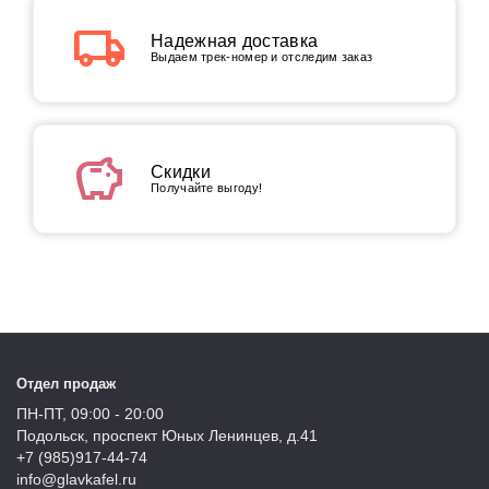
local_shipping
Надежная доставка
Выдаем трек-номер и отследим заказ
savings
Скидки
Получайте выгоду!
Отдел продаж
ПН-ПТ, 09:00 - 20:00
Подольск, проспект Юных Ленинцев, д.41
+7 (985)917-44-74
info@glavkafel.ru