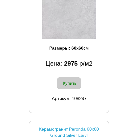
Размеры:
60
x
60
см
Цена:
2975
р/м2
Купить
Артикул: 108297
Керамогранит Peronda 60x60
Ground Silver La/l/r