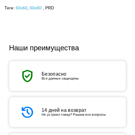
Теги:
60x60
,
60х60
, PRD
Наши преимущества
verified_user
Безопасно
Все данные защищены
history
14 дней на возврат
Не устроил товар? Решим все вопросы