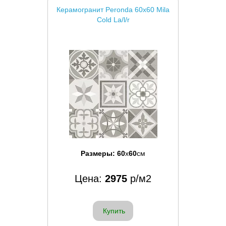
Керамогранит Peronda 60x60 Mila
Cold La/l/r
Размеры:
60
x
60
см
Цена:
2975
р/м2
Купить