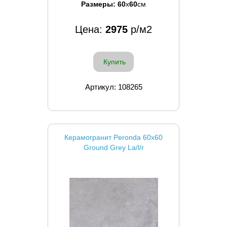
Размеры:
60
x
60
см
Цена:
2975
р/м2
Купить
Артикул: 108265
Керамогранит Peronda 60x60
Ground Grey La/l/r