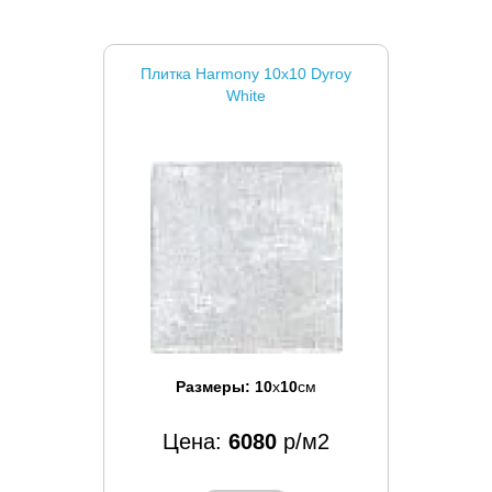
Плитка Harmony 10x10 Dyroy
White
Размеры:
10
x
10
см
Цена:
6080
р/м2