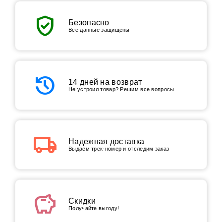
verified_user
Безопасно
Все данные защищены
history
14 дней на возврат
Не устроил товар? Решим все вопросы
local_shipping
Надежная доставка
Выдаем трек-номер и отследим заказ
savings
Скидки
Получайте выгоду!