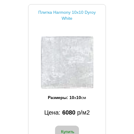
Плитка Harmony 10x10 Dyroy
White
Размеры:
10
x
10
см
Цена:
6080
р/м2
Купить