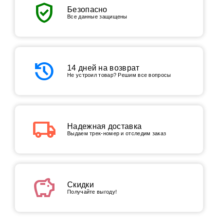
verified_user
Безопасно
Все данные защищены
history
14 дней на возврат
Не устроил товар? Решим все вопросы
local_shipping
Надежная доставка
Выдаем трек-номер и отследим заказ
savings
Скидки
Получайте выгоду!